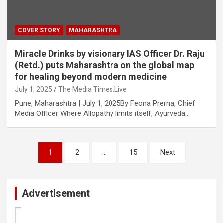
COVER STORY
MAHARASHTRA
Miracle Drinks by visionary IAS Officer Dr. Raju
(Retd.) puts Maharashtra on the global map
for healing beyond modern medicine
July 1, 2025
The Media Times.Live
Pune, Maharashtra | July 1, 2025By Feona Prerna, Chief
Media Officer Where Allopathy limits itself, Ayurveda…
Posts
1
2
…
15
Next
pagination
Advertisement