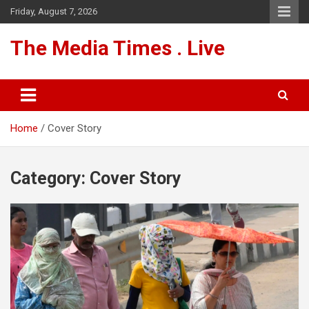
Skip
Friday, August 7, 2026
to
content
The Media Times . Live
Home
Cover Story
Category:
Cover Story