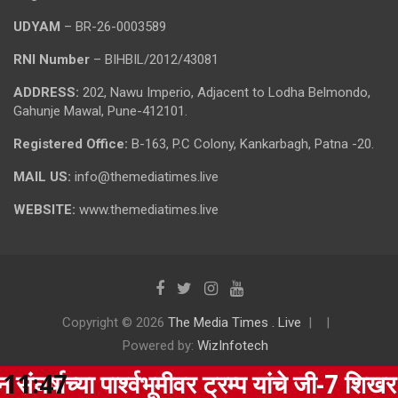
UDYAM
– BR-26-0003589
RNI Number
– BIHBIL/2012/43081
ADDRESS:
202, Nawu Imperio, Adjacent to Lodha Belmondo,
Gahunje Mawal, Pune-412101.
Registered Office:
B-163, P.C Colony, Kankarbagh, Patna -20.
MAIL US:
info@themediatimes.live
WEBSITE:
www.themediatimes.live
Copyright © 2026
The Media Times . Live
Powered by:
WizInfotech
या पार्श्वभूमीवर ट्रम्प यांचे जी-7 शिखर संमेल
11:47