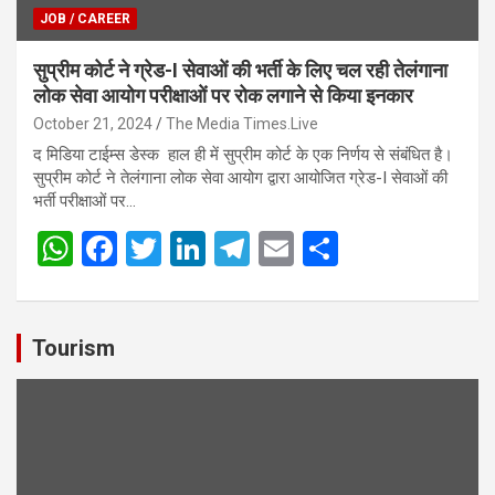
JOB / CAREER
सुप्रीम कोर्ट ने ग्रेड-I सेवाओं की भर्ती के लिए चल रही तेलंगाना
लोक सेवा आयोग परीक्षाओं पर रोक लगाने से किया इनकार
October 21, 2024
The Media Times.Live
द मिडिया टाईम्स डेस्क हाल ही में सुप्रीम कोर्ट के एक निर्णय से संबंधित है।
सुप्रीम कोर्ट ने तेलंगाना लोक सेवा आयोग द्वारा आयोजित ग्रेड-I सेवाओं की
भर्ती परीक्षाओं पर…
W
F
T
Li
T
E
S
h
a
wi
n
el
m
h
at
ce
tt
ke
e
ail
ar
s
b
er
dI
gr
e
Tourism
A
o
n
a
p
o
m
p
k