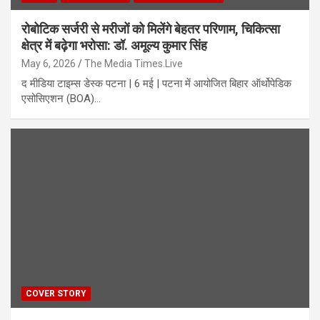
रोबोटिक सर्जरी से मरीजों को मिलेंगे बेहतर परिणाम, चिकित्सा
क्षेत्र में बढ़ेगा भरोसा: डॉ. अमूल्य कुमार सिंह
May 6, 2026
The Media Times.Live
द मीडिया टाइम्स डेस्क पटना | 6 मई | पटना में आयोजित बिहार ऑर्थोपेडिक
एसोसिएशन (BOA)…
COVER STORY