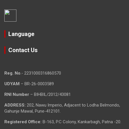
Language
Contact Us
Reg. No
.- 2231000316860570
UDYAM
– BR-26-0003589
RNI Number
– BIHBIL/2012/43081
ADDRESS:
202, Nawu Imperio, Adjacent to Lodha Belmondo,
Gahunje Mawal, Pune-412101.
Registered Office:
B-163, P.C Colony, Kankarbagh, Patna -20.