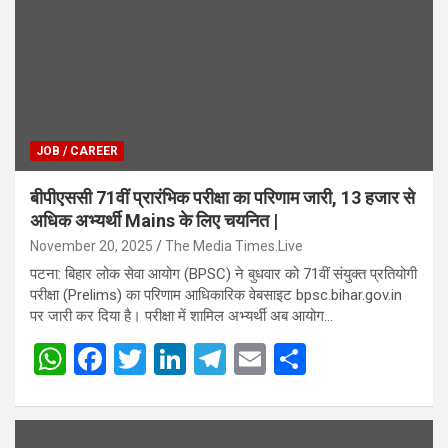
JOB / CAREER
बीपीएससी 71वीं प्रारंभिक परीक्षा का परिणाम जारी, 13 हजार से
अधिक अभ्यर्थी Mains के लिए चयनित |
November 20, 2025
The Media Times.Live
पटना: बिहार लोक सेवा आयोग (BPSC) ने बुधवार को 71वीं संयुक्त प्रतियोगी
परीक्षा (Prelims) का परिणाम आधिकारिक वेबसाइट bpsc.bihar.gov.in
पर जारी कर दिया है। परीक्षा में शामिल अभ्यर्थी अब आयोग…
W
F
T
Li
T
E
S
h
a
wi
n
el
m
h
at
ce
tt
ke
e
ail
ar