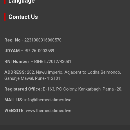
Language
Contact Us
Reg. No
.- 2231000316860570
UDYAM
– BR-26-0003589
RNI Number
– BIHBIL/2012/43081
ADDRESS:
202, Nawu Imperio, Adjacent to Lodha Belmondo,
Gahunje Mawal, Pune-412101.
Registered Office:
B-163, P.C Colony, Kankarbagh, Patna -20.
MAIL US:
info@themediatimes.live
WEBSITE:
www.themediatimes.live