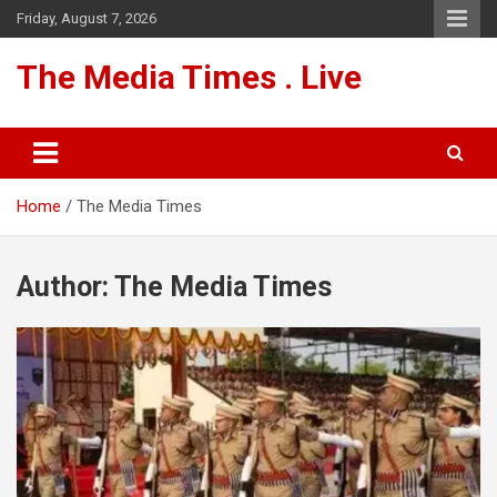
Skip
Friday, August 7, 2026
to
content
The Media Times . Live
Home
The Media Times
Author:
The Media Times