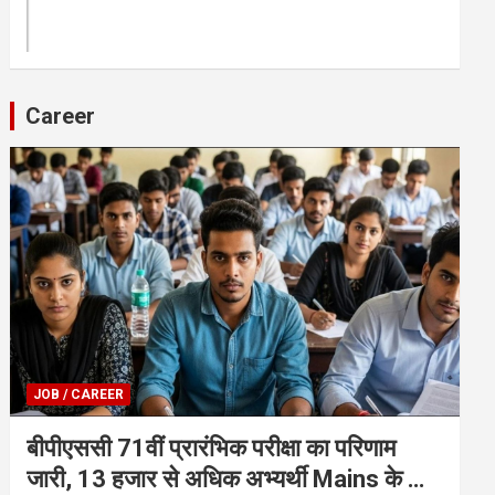
Career
JOB / CAREER
बीपीएससी 71वीं प्रारंभिक परीक्षा का परिणाम
जारी, 13 हजार से अधिक अभ्यर्थी Mains के लिए