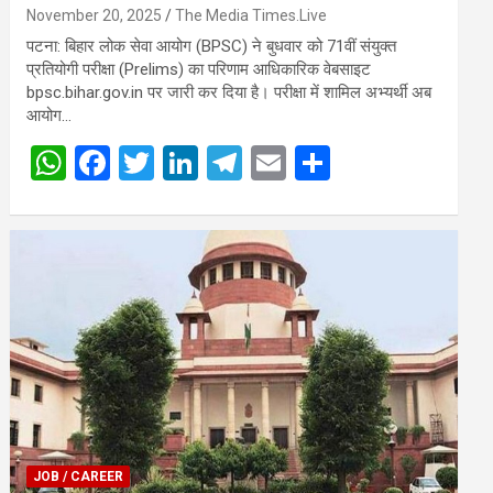
चयनित |
November 20, 2025
The Media Times.Live
पटना: बिहार लोक सेवा आयोग (BPSC) ने बुधवार को 71वीं संयुक्त
प्रतियोगी परीक्षा (Prelims) का परिणाम आधिकारिक वेबसाइट
bpsc.bihar.gov.in पर जारी कर दिया है। परीक्षा में शामिल अभ्यर्थी अब
आयोग…
W
F
T
Li
T
E
S
h
a
wi
n
el
m
h
at
ce
tt
ke
e
ail
ar
s
b
er
dI
gr
e
A
o
n
a
p
o
m
p
k
JOB / CAREER