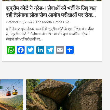
सुप्रीम कोर्ट ने ग्रेड-I सेवाओं की भर्ती के लिए चल
रही तेलंगाना लोक सेवा आयोग परीक्षाओं पर रोक
लगाने से किया इनकार
October 21, 2024
The Media Times.Live
द मिडिया टाईम्स डेस्क हाल ही में सुप्रीम कोर्ट के एक निर्णय से संबंधित
है। सुप्रीम कोर्ट ने तेलंगाना लोक सेवा आयोग द्वारा आयोजित ग्रेड-I
सेवाओं की भर्ती परीक्षाओं पर…
W
F
T
Li
T
E
S
h
a
wi
n
el
m
h
at
ce
tt
ke
e
ail
ar
s
b
er
dI
gr
e
A
o
n
a
p
o
m
p
k