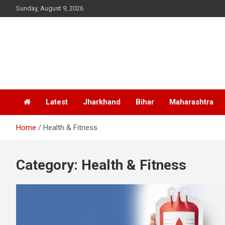
Skip
Sunday, August 9, 2026
to
content
Latest
Jharkhand
Bihar
Maharashtra
Home
Health & Fitness
Category:
Health & Fitness