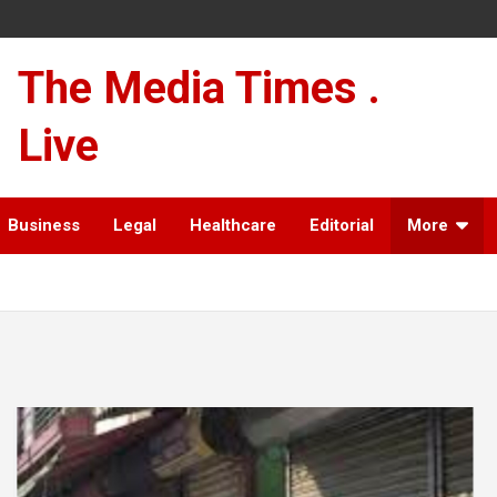
The Media Times .
Live
Business
Legal
Healthcare
Editorial
More