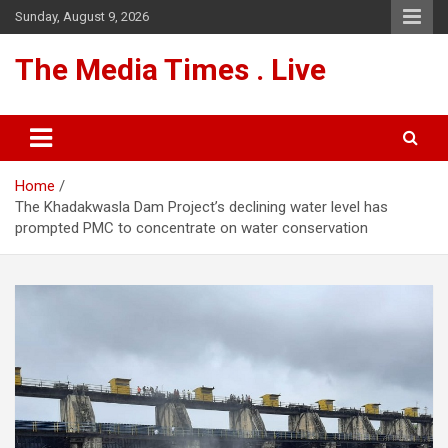
Skip
Sunday, August 9, 2026
to
content
The Media Times . Live
Home
The Khadakwasla Dam Project’s declining water level has
prompted PMC to concentrate on water conservation