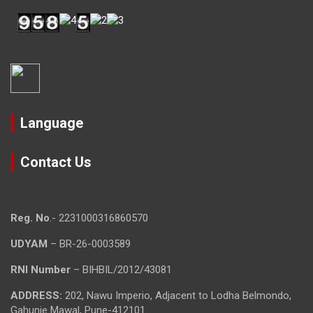
Language
Contact Us
Reg. No
.- 2231000316860570
UDYAM
– BR-26-0003589
RNI Number
– BIHBIL/2012/43081
ADDRESS:
202, Nawu Imperio, Adjacent to Lodha Belmondo,
Gahunje Mawal, Pune-412101.