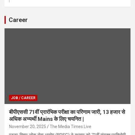
Career
JOB / CAREER
बीपीएससी 71वीं प्रारंभिक परीक्षा का परिणाम जारी, 13 हजार से
अधिक अभ्यर्थी Mains के लिए चयनित |
November 20, 2025
The Media Times.Live
पटना: बिहार लोक सेवा आयोग (BPSC) ने बुधवार को 71वीं संयुक्त प्रतियोगी