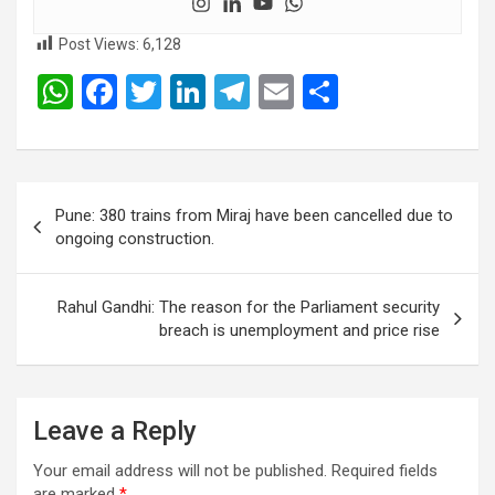
Post Views:
6,128
W
F
T
Li
T
E
S
h
a
wi
n
el
m
h
at
ce
tt
ke
e
ail
ar
s
b
er
dI
gr
e
Post
Pune: 380 trains from Miraj have been cancelled due to
A
o
n
a
navigation
ongoing construction.
p
o
m
p
k
Rahul Gandhi: The reason for the Parliament security
breach is unemployment and price rise
Leave a Reply
Your email address will not be published.
Required fields
are marked
*