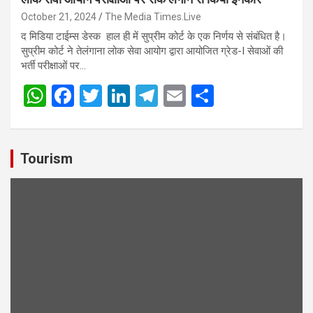
October 21, 2024
The Media Times.Live
द मिडिया टाईम्स डेस्क हाल ही में सुप्रीम कोर्ट के एक निर्णय से संबंधित है।
सुप्रीम कोर्ट ने तेलंगाना लोक सेवा आयोग द्वारा आयोजित ग्रेड-I सेवाओं की
भर्ती परीक्षाओं पर…
W
F
T
Li
T
E
S
h
a
wi
n
el
m
h
at
ce
tt
ke
e
ail
ar
s
b
er
dI
gr
e
Tourism
A
o
n
a
p
o
m
p
k