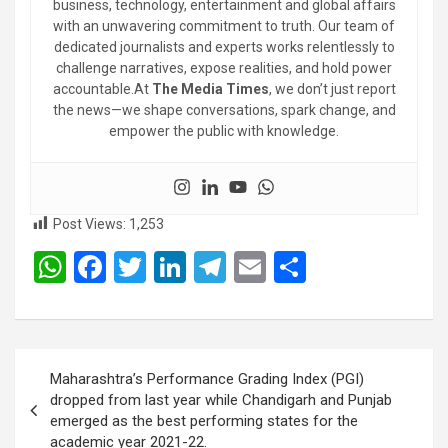
business, technology, entertainment and global affairs
with an unwavering commitment to truth. Our team of
dedicated journalists and experts works relentlessly to
challenge narratives, expose realities, and hold power
accountable.At
The Media Times
, we don’t just report
the news—we shape conversations, spark change, and
empower the public with knowledge.
Post Views:
1,253
W
F
T
Li
T
E
S
h
a
wi
n
el
m
h
at
ce
tt
ke
e
ail
ar
s
b
er
dI
gr
e
Post
Maharashtra’s Performance Grading Index (PGI)
A
o
n
a
navigation
dropped from last year while Chandigarh and Punjab
p
o
m
emerged as the best performing states for the
academic year 2021-22.