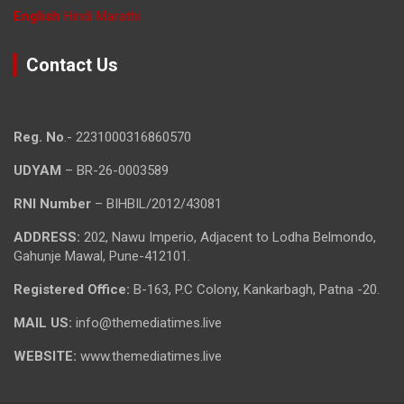
English
Hindi
Marathi
Contact Us
Reg. No
.- 2231000316860570
UDYAM
– BR-26-0003589
RNI Number
– BIHBIL/2012/43081
ADDRESS:
202, Nawu Imperio, Adjacent to Lodha Belmondo,
Gahunje Mawal, Pune-412101.
Registered Office:
B-163, P.C Colony, Kankarbagh, Patna -20.
MAIL US:
info@themediatimes.live
WEBSITE:
www.themediatimes.live