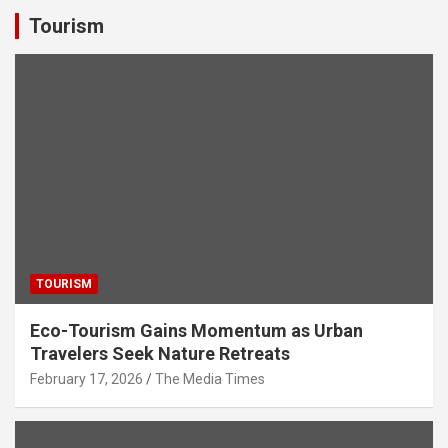
s
b
er
dI
gr
e
Tourism
A
o
n
a
p
o
m
p
k
TOURISM
Eco-Tourism Gains Momentum as Urban
Travelers Seek Nature Retreats
February 17, 2026
The Media Times