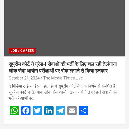
A
o
n
a
p
o
m
p
k
JOB / CAREER
सुप्रीम कोर्ट ने ग्रेड-I सेवाओं की भर्ती के लिए चल रही तेलंगाना
लोक सेवा आयोग परीक्षाओं पर रोक लगाने से किया इनकार
October 21, 2024
The Media Times.Live
द मिडिया टाईम्स डेस्क हाल ही में सुप्रीम कोर्ट के एक निर्णय से संबंधित है।
सुप्रीम कोर्ट ने तेलंगाना लोक सेवा आयोग द्वारा आयोजित ग्रेड-I सेवाओं की
भर्ती परीक्षाओं पर…
W
F
T
Li
T
E
S
h
a
wi
n
el
m
h
at
ce
tt
ke
e
ail
ar