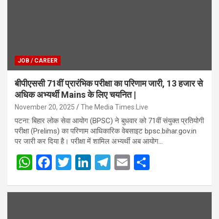
JOB / CAREER
बीपीएससी 71वीं प्रारंभिक परीक्षा का परिणाम जारी, 13 हजार से
अधिक अभ्यर्थी Mains के लिए चयनित |
November 20, 2025
The Media Times.Live
पटना: बिहार लोक सेवा आयोग (BPSC) ने बुधवार को 71वीं संयुक्त प्रतियोगी
परीक्षा (Prelims) का परिणाम आधिकारिक वेबसाइट bpsc.bihar.gov.in
पर जारी कर दिया है। परीक्षा में शामिल अभ्यर्थी अब आयोग…
W
F
T
Li
T
E
S
h
a
wi
n
el
m
h
at
ce
tt
ke
e
ail
ar
s
b
er
dI
gr
e