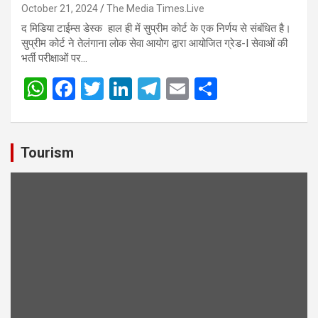
October 21, 2024
The Media Times.Live
द मिडिया टाईम्स डेस्क हाल ही में सुप्रीम कोर्ट के एक निर्णय से संबंधित है।
सुप्रीम कोर्ट ने तेलंगाना लोक सेवा आयोग द्वारा आयोजित ग्रेड-I सेवाओं की
भर्ती परीक्षाओं पर…
W
F
T
Li
T
E
S
h
a
wi
n
el
m
h
at
ce
tt
ke
e
ail
ar
s
b
er
dI
gr
e
Tourism
A
o
n
a
p
o
m
p
k