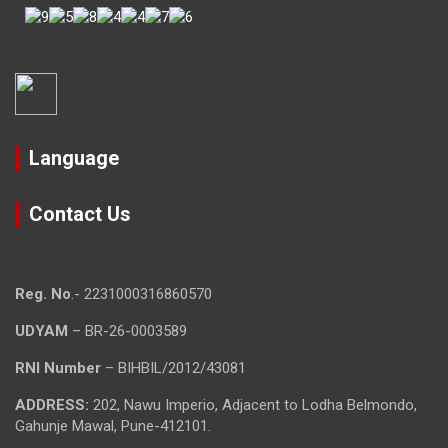
Language
Contact Us
Reg. No
.- 2231000316860570
UDYAM
– BR-26-0003589
RNI Number
– BIHBIL/2012/43081
ADDRESS:
202, Nawu Imperio, Adjacent to Lodha Belmondo,
Gahunje Mawal, Pune-412101.