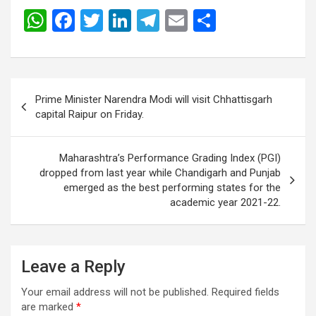
W
F
T
Li
T
E
S
h
a
wi
n
el
m
h
at
ce
tt
ke
e
ail
ar
s
b
er
dI
gr
e
Post
Prime Minister Narendra Modi will visit Chhattisgarh
A
o
n
a
navigation
capital Raipur on Friday.
p
o
m
p
k
Maharashtra’s Performance Grading Index (PGI)
dropped from last year while Chandigarh and Punjab
emerged as the best performing states for the
academic year 2021-22.
Leave a Reply
Your email address will not be published.
Required fields
are marked
*