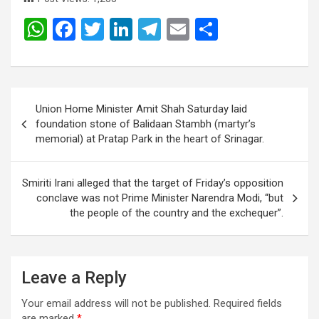
W
F
T
Li
T
E
S
h
a
wi
n
el
m
h
at
ce
tt
ke
e
ail
ar
s
b
er
dI
gr
e
Post
Union Home Minister Amit Shah Saturday laid
A
o
n
a
navigation
foundation stone of Balidaan Stambh (martyr’s
p
o
m
memorial) at Pratap Park in the heart of Srinagar.
p
k
Smiriti Irani alleged that the target of Friday’s opposition
conclave was not Prime Minister Narendra Modi, “but
the people of the country and the exchequer”.
Leave a Reply
Your email address will not be published.
Required fields
are marked
*