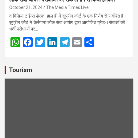
October 21, 2024
The Media Times.Live
द मिडिया टाईम्स डेस्क हाल ही में सुप्रीम कोर्ट के एक निर्णय से संबंधित है।
सुप्रीम कोर्ट ने तेलंगाना लोक सेवा आयोग द्वारा आयोजित ग्रेड-I सेवाओं की
भर्ती परीक्षाओं पर…
W
F
T
Li
T
E
S
h
a
wi
n
el
m
h
at
ce
tt
ke
e
ail
ar
s
b
er
dI
gr
e
Tourism
A
o
n
a
p
o
m
p
k