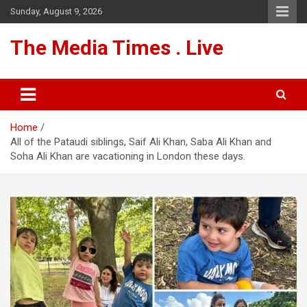
Skip
Sunday, August 9, 2026
to
content
The Media Times . Live
Home
All of the Pataudi siblings, Saif Ali Khan, Saba Ali Khan and
Soha Ali Khan are vacationing in London these days.