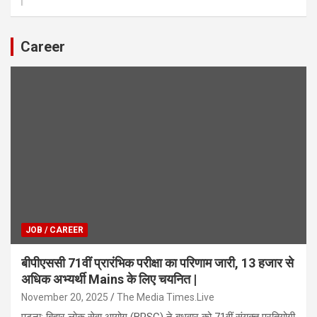
Career
JOB / CAREER
बीपीएससी 71वीं प्रारंभिक परीक्षा का परिणाम जारी, 13 हजार से
अधिक अभ्यर्थी Mains के लिए चयनित |
November 20, 2025
The Media Times.Live
पटना: बिहार लोक सेवा आयोग (BPSC) ने बुधवार को 71वीं संयुक्त प्रतियोगी