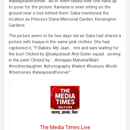
#alwaysandforever.” All of them raised their one hand up
to pose for the picture. Kareena is seen sitting on the
ground near a tree behind them. Saba mentioned the
location as Princess Diana Memorial Garden, Kensington
Gardens.
The picture seem to be two days old as Saba had shared a
picture with Inaaya in the same pink clothes. She had
captioned it, “Y Babies. My Jaan…. inni and aani waiting for
the bus! Clicked by @sakpataudi And Sister squad… posing
in the park! Clicked by ….#innijaan Mahsha’Allah!
#motherdaughter #photography #talent #loveyou #both
#memories #alwaysandforever.”
The Media Times.Live