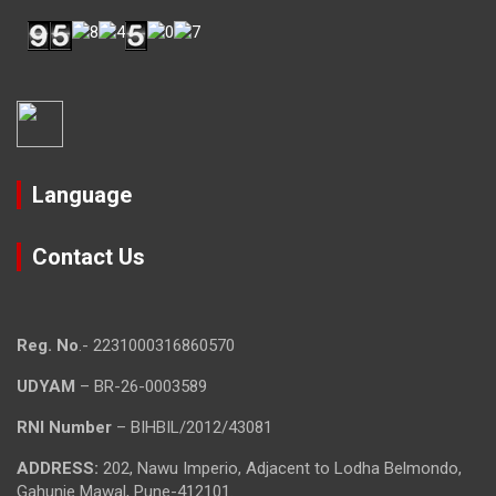
Language
Contact Us
Reg. No
.- 2231000316860570
UDYAM
– BR-26-0003589
RNI Number
– BIHBIL/2012/43081
ADDRESS:
202, Nawu Imperio, Adjacent to Lodha Belmondo,
Gahunje Mawal, Pune-412101.