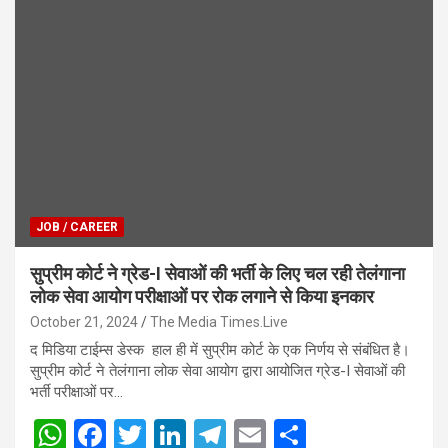
s
b
er
dI
gr
e
A
o
n
a
p
o
m
p
k
JOB / CAREER
सुप्रीम कोर्ट ने ग्रेड-I सेवाओं की भर्ती के लिए चल रही तेलंगाना
लोक सेवा आयोग परीक्षाओं पर रोक लगाने से किया इनकार
October 21, 2024
The Media Times.Live
द मिडिया टाईम्स डेस्क हाल ही में सुप्रीम कोर्ट के एक निर्णय से संबंधित है।
सुप्रीम कोर्ट ने तेलंगाना लोक सेवा आयोग द्वारा आयोजित ग्रेड-I सेवाओं की
भर्ती परीक्षाओं पर…
W
F
T
Li
T
E
S