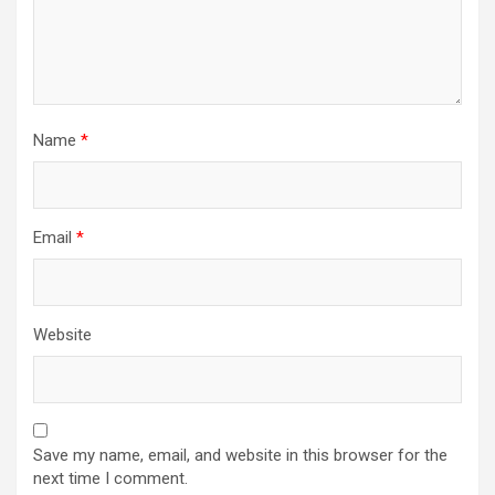
Name
*
Email
*
Website
Save my name, email, and website in this browser for the
next time I comment.