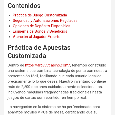
Contenidos
Práctica de Juego Customizada
Seguridad y Autorizaciones Reguladas
Opciones de Depósito Disponibles
Esquema de Bonos y Beneficios
Atención al Jugador Experto
Práctica de Apuestas
Customizada
Dentro de
https://arg777casino.com/
, tenemos construido
una sistema que combina tecnología de punta con nuestra
presentación fácil, facilitando que cada usuario localice
precisamente lo lo que desea. Nuestro inventario contiene
más de 2,500 opciones cuidadosamente seleccionados,
incluyendo máquinas tragamonedas tradicionales hasta
juegos de cartas con repartidor en tiempo real.
La navegación en la sistema se ha perfeccionado para
aparatos móviles y PCs de mesa, certificando que su