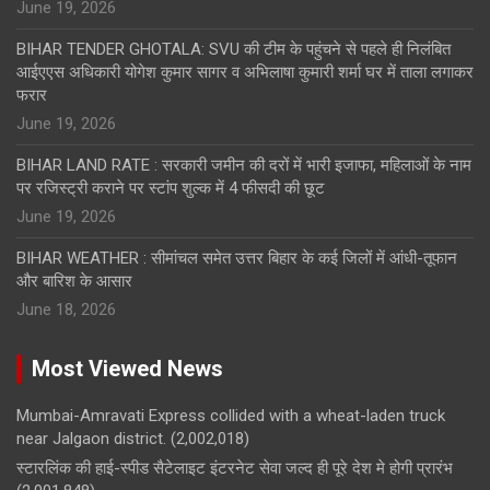
June 19, 2026
BIHAR TENDER GHOTALA: SVU की टीम के पहुंचने से पहले ही निलंबित
आईएएस अधिकारी योगेश कुमार सागर व अभिलाषा कुमारी शर्मा घर में ताला लगाकर
फरार
June 19, 2026
BIHAR LAND RATE : सरकारी जमीन की दरों में भारी इजाफा, महिलाओं के नाम
पर रजिस्ट्री कराने पर स्टांप शुल्क में 4 फीसदी की छूट
June 19, 2026
BIHAR WEATHER : सीमांचल समेत उत्तर बिहार के कई जिलों में आंधी-तूफान
और बारिश के आसार
June 18, 2026
Most Viewed News
Mumbai-Amravati Express collided with a wheat-laden truck
near Jalgaon district.
(2,002,018)
स्टारलिंक की हाई-स्पीड सैटेलाइट इंटरनेट सेवा जल्द ही पूरे देश मे होगी प्रारंभ