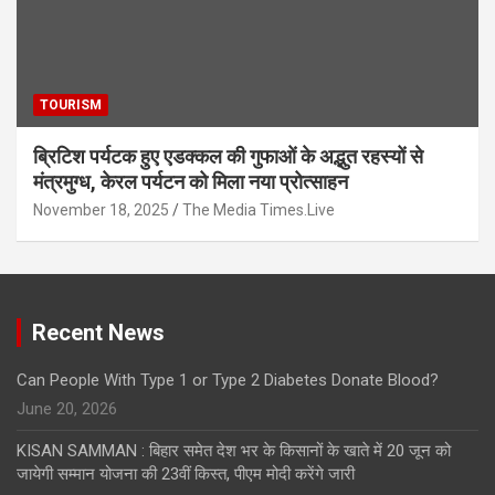
TOURISM
ब्रिटिश पर्यटक हुए एडक्कल की गुफाओं के अद्भुत रहस्यों से
मंत्रमुग्ध, केरल पर्यटन को मिला नया प्रोत्साहन
November 18, 2025
The Media Times.Live
Recent News
Can People With Type 1 or Type 2 Diabetes Donate Blood?
June 20, 2026
KISAN SAMMAN : बिहार समेत देश भर के किसानों के खाते में 20 जून को
जायेगी सम्मान योजना की 23वीं किस्त, पीएम मोदी करेंगे जारी