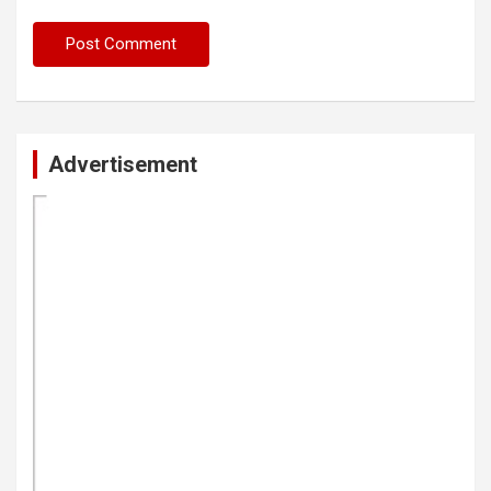
Advertisement