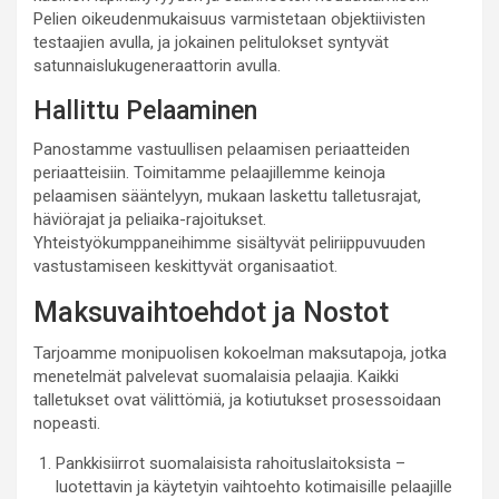
Pelien oikeudenmukaisuus varmistetaan objektiivisten
testaajien avulla, ja jokainen pelitulokset syntyvät
satunnaislukugeneraattorin avulla.
Hallittu Pelaaminen
Panostamme vastuullisen pelaamisen periaatteiden
periaatteisiin. Toimitamme pelaajillemme keinoja
pelaamisen sääntelyyn, mukaan laskettu talletusrajat,
häviörajat ja peliaika-rajoitukset.
Yhteistyökumppaneihimme sisältyvät peliriippuvuuden
vastustamiseen keskittyvät organisaatiot.
Maksuvaihtoehdot ja Nostot
Tarjoamme monipuolisen kokoelman maksutapoja, jotka
menetelmät palvelevat suomalaisia pelaajia. Kaikki
talletukset ovat välittömiä, ja kotiutukset prosessoidaan
nopeasti.
Pankkisiirrot suomalaisista rahoituslaitoksista –
luotettavin ja käytetyin vaihtoehto kotimaisille pelaajille