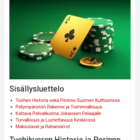
Sisällysluettelo
Tuohen Historia sekä Perinne Suomen Kulttuurissa
Peliympäristön Rakenne ja Toiminnallisuus
Kattava Pelivalikoima Jokaiseen Pelaajalle
Turvallisuus ja Luotettavuus Keskiössä
Maksutavat ja Rahansiirrot
Tuohikuoren Historia ja Perinne