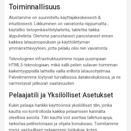
Toiminnallisuus
Alustamme on suunniteltu käyttäjäkeskeisesti &
intuitiivisesti. Liikkuminen on vaivatonta riippumatta ,
käytätkö tietojenkäsittelylaitetta, tablettia taikka
älypuhelinta. Olemme panostaneet panostaneet ennen
kaikkea latausnopeuksiin ja käyttöliittymän
ymmärrettävyyteen, jotta pelailu olisi niin vaivatonta.
Teknologinen infrastruktuurimme nojaa uusimpaan
HTML5-teknologiaan, mikä sallii pelien sulavan toiminnan
kaikentyyppisillä laitteilla vailla erillistä latausohjelmaa.
Palvelimemme löytyvät turvallisissa datakeskuksissa, ja ne
varmistavat jatkuvan saatavuuden.
Pelaajatili ja Yksilölliset Asetukset
Kukin pelaaja hankkii käyttöönsä yksilöllisen tilin, jonka
kautta voi kontrolloida kaikkia pelaamisen kannalta
oleellisia asioita. Tilin kautta voit asettaa talletusrajoja,
tarkistaa pelihistoriaasi ja ohjata bonuksiasi. Toimitamme
myös vastuullisen pelaamisen työkaluja, kuten