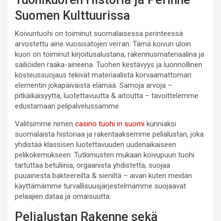
Suomen Kulttuurissa
Koivuntuohi on toiminut suomalaisessa perinteessä
arvostettu aine vuosisatojen verran. Tämä koivun uloin
kuori on toiminut kirjoitusalustana, rakennusmateriaalina ja
säiliöiden raaka-aineena. Tuohen kestävyys ja luonnollinen
kosteussuojaus tekivät materiaalista korvaamattoman
elementin jokapäiväistä elämää. Samoja arvoja –
pitkäikäisyyttä, luotettavuutta & aitoutta – tavoittelemme
edustamaan pelipalvelussamme.
Valitsimme nimen
casino tuohi in suomi
kunniaksi
suomalaista historiaa ja rakentaaksemme pelialustan, joka
yhdistää klassisen luotettavuuden uudenaikaiseen
pelikokemukseen. Tutkimusten mukaan koivupuun tuohi
tartuttaa betuliinia, orgaanista yhdistettä, suojaa
puuainesta bakteereilta & sieniltä – aivan kuten meidän
käyttämämme turvallisuusjärjestelmämme suojaavat
pelaajien dataa ja omaisuutta.
Pelialustan Rakenne sekä