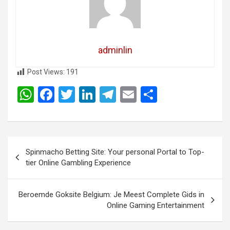
adminlin
Post Views:
191
W
F
T
Li
T
E
S
h
a
wi
n
el
m
h
at
ce
tt
ke
e
ail
ar
s
b
er
dI
gr
e
Post
Spinmacho Betting Site: Your personal Portal to Top-
A
o
n
a
navigation
tier Online Gambling Experience
p
o
m
p
k
Beroemde Goksite Belgium: Je Meest Complete Gids in
Online Gaming Entertainment