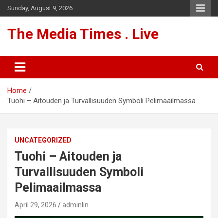
Skip
Sunday, August 9, 2026
to
content
The Media Times . Live
Home
Tuohi – Aitouden ja Turvallisuuden Symboli Pelimaailmassa
UNCATEGORIZED
Tuohi – Aitouden ja
Turvallisuuden Symboli
Pelimaailmassa
April 29, 2026
adminlin