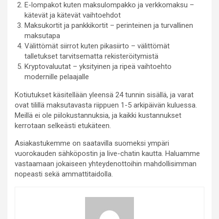
E-lompakot kuten maksulompakko ja verkkomaksu –
kätevät ja kätevät vaihtoehdot
Maksukortit ja pankkikortit – perinteinen ja turvallinen
maksutapa
Välittömät siirrot kuten pikasiirto – välittömät
talletukset tarvitsematta rekisteröitymistä
Kryptovaluutat – yksityinen ja ripeä vaihtoehto
modernille pelaajalle
Kotiutukset käsitellään yleensä 24 tunnin sisällä, ja varat
ovat tilillä maksutavasta riippuen 1-5 arkipäivän kuluessa.
Meillä ei ole piilokustannuksia, ja kaikki kustannukset
kerrotaan selkeästi etukäteen.
Asiakastukemme on saatavilla suomeksi ympäri
vuorokauden sähköpostin ja live-chatin kautta. Haluamme
vastaamaan jokaiseen yhteydenottoihin mahdollisimman
nopeasti sekä ammattitaidolla.