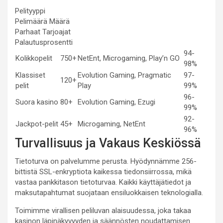
Pelityyppi
Pelimäärä Määrä
Parhaat Tarjoajat
Palautusprosentti
94-
Kolikkopelit
750+
NetEnt, Microgaming, Play’n GO
98%
Klassiset
Evolution Gaming, Pragmatic
97-
120+
pelit
Play
99%
96-
Suora kasino
80+
Evolution Gaming, Ezugi
99%
92-
Jackpot-pelit
45+
Microgaming, NetEnt
96%
Turvallisuus ja Vakaus Keskiössä
Tietoturva on palvelumme perusta. Hyödynnämme 256-
bittistä SSL-enkryptiota kaikessa tiedonsiirrossa, mikä
vastaa pankkitason tietoturvaa. Kaikki käyttäjätiedot ja
maksutapahtumat suojataan ensiluokkaisen teknologialla.
Toimimme virallisen peliluvan alaisuudessa, joka takaa
kasinon läpinäkyvyyden ja säännösten noudattamisen.