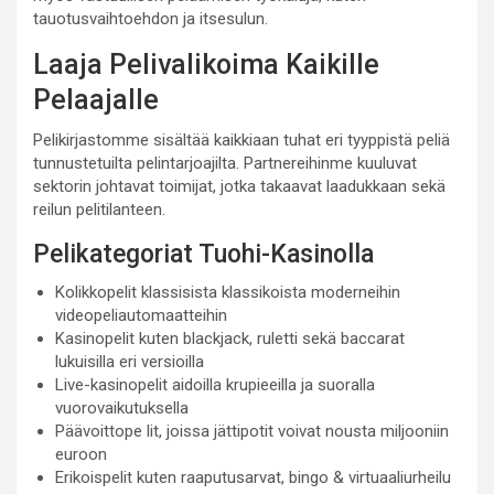
tauotusvaihtoehdon ja itsesulun.
Laaja Pelivalikoima Kaikille
Pelaajalle
Pelikirjastomme sisältää kaikkiaan tuhat eri tyyppistä peliä
tunnustetuilta pelintarjoajilta. Partnereihinme kuuluvat
sektorin johtavat toimijat, jotka takaavat laadukkaan sekä
reilun pelitilanteen.
Pelikategoriat Tuohi-Kasinolla
Kolikkopelit klassisista klassikoista moderneihin
videopeliautomaatteihin
Kasinopelit kuten blackjack, ruletti sekä baccarat
lukuisilla eri versioilla
Live-kasinopelit aidoilla krupieeilla ja suoralla
vuorovaikutuksella
Päävoittope lit, joissa jättipotit voivat nousta miljooniin
euroon
Erikoispelit kuten raaputusarvat, bingo & virtuaaliurheilu