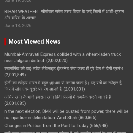
June 19, 2026
BIHAR WEATHER : सीमांचल समेत उत्तर बिहार के कई जिलों में आंधी-तूफान
और बारिश के आसार
June 18, 2026
Most Viewed News
Mumbai-Amravati Express collided with a wheat-laden truck
near Jalgaon district.
(2,002,020)
स्टारलिंक की हाई-स्पीड सैटेलाइट इंटरनेट सेवा जल्द ही पूरे देश मे होगी प्रारंभ
(2,001,849)
होली का त्योहार भारत में बहुत धूमधाम से मनाया जाता है। यह रंगों का त्योहार है,
जिसमें लोग एक-दूसरे पर रंग डालते हैं,
(2,001,831)
आमिर खान के भांजे इमरान खान हिंदी फिल्मों में कमबैक करने जा रहे हैं
(2,001,685)
n the next election, DMK will be ousted from power, there will be
no injustice in delimitation: Amit Shah
(860,865)
Changes in Politics from the Past to Today
(656,948)