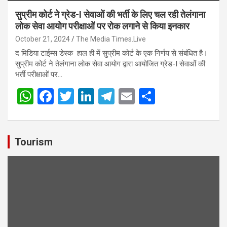
सुप्रीम कोर्ट ने ग्रेड-I सेवाओं की भर्ती के लिए चल रही तेलंगाना
लोक सेवा आयोग परीक्षाओं पर रोक लगाने से किया इनकार
October 21, 2024
The Media Times.Live
द मिडिया टाईम्स डेस्क हाल ही में सुप्रीम कोर्ट के एक निर्णय से संबंधित है।
सुप्रीम कोर्ट ने तेलंगाना लोक सेवा आयोग द्वारा आयोजित ग्रेड-I सेवाओं की
भर्ती परीक्षाओं पर…
W
F
T
Li
T
E
S
h
a
wi
n
el
m
h
at
ce
tt
ke
e
ail
ar
s
b
er
dI
gr
e
Tourism
A
o
n
a
p
o
m
p
k