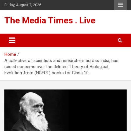
Skip
Friday, August 7, 2026
to
content
The Media Times . Live
Home
A collective of scientists and researchers across India, has
raised concerns over the deleted ‘Theory of Biological
Evolution’ from (NCERT) books for Class 10.