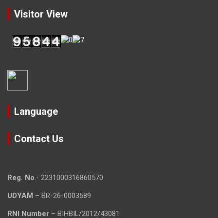
Visitor View
Language
Contact Us
Reg. No
.- 2231000316860570
UDYAM
– BR-26-0003589
RNI Number
– BIHBIL/2012/43081