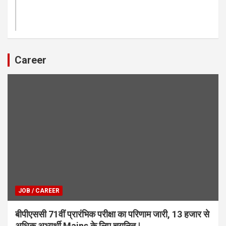
Career
JOB / CAREER
बीपीएससी 71वीं प्रारंभिक परीक्षा का परिणाम जारी, 13 हजार से
अधिक अभ्यर्थी Mains के लिए चयनित |