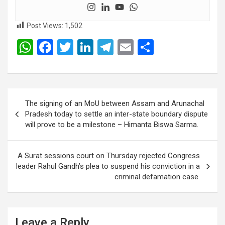
Post Views:
1,502
W
F
T
Li
T
E
S
h
a
wi
n
el
m
h
at
ce
tt
ke
e
ail
ar
s
b
er
dI
gr
e
Post
The signing of an MoU between Assam and Arunachal
A
o
n
a
navigation
Pradesh today to settle an inter-state boundary dispute
p
o
m
will prove to be a milestone – Himanta Biswa Sarma.
p
k
A Surat sessions court on Thursday rejected Congress
leader Rahul Gandh’s plea to suspend his conviction in a
criminal defamation case.
Leave a Reply