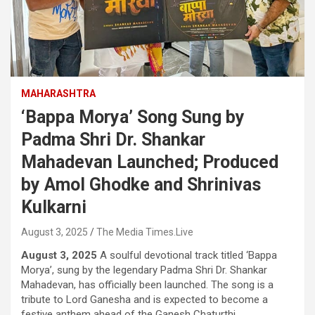
MAHARASHTRA
‘Bappa Morya’ Song Sung by
Padma Shri Dr. Shankar
Mahadevan Launched; Produced
by Amol Ghodke and Shrinivas
Kulkarni
August 3, 2025
The Media Times.Live
August 3, 2025
A soulful devotional track titled ‘Bappa
Morya’, sung by the legendary Padma Shri Dr. Shankar
Mahadevan, has officially been launched. The song is a
tribute to Lord Ganesha and is expected to become a
festive anthem ahead of the Ganesh Chaturthi