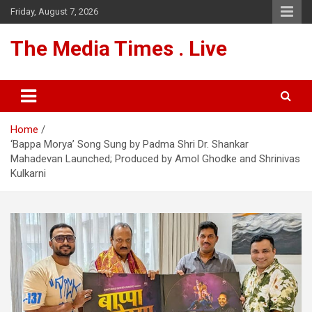
Skip
Friday, August 7, 2026
to
content
The Media Times . Live
Home
‘Bappa Morya’ Song Sung by Padma Shri Dr. Shankar
Mahadevan Launched; Produced by Amol Ghodke and Shrinivas
Kulkarni