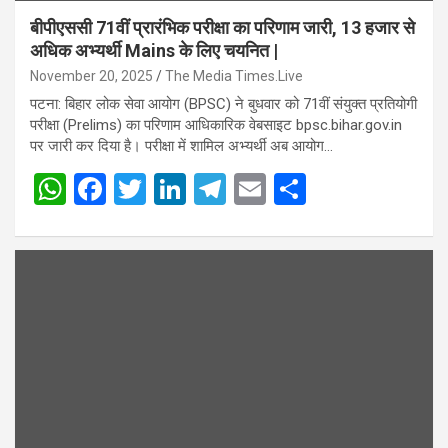
बीपीएससी 71वीं प्रारंभिक परीक्षा का परिणाम जारी, 13 हजार से
अधिक अभ्यर्थी Mains के लिए चयनित |
November 20, 2025
The Media Times.Live
पटना: बिहार लोक सेवा आयोग (BPSC) ने बुधवार को 71वीं संयुक्त प्रतियोगी
परीक्षा (Prelims) का परिणाम आधिकारिक वेबसाइट bpsc.bihar.gov.in
पर जारी कर दिया है। परीक्षा में शामिल अभ्यर्थी अब आयोग…
W
F
T
Li
T
E
S
h
a
wi
n
el
m
h
at
ce
tt
ke
e
ail
ar
s
b
er
dI
gr
e
A
o
n
a
p
o
m
p
k