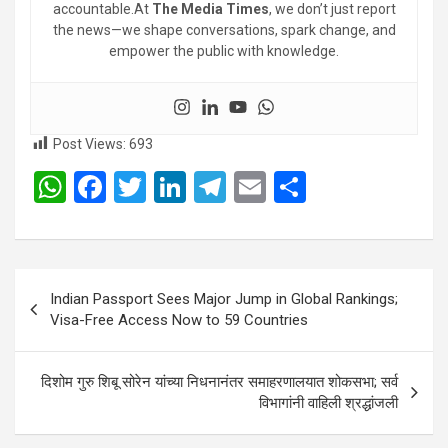
accountable.At
The Media Times
, we don’t just report
the news—we shape conversations, spark change, and
empower the public with knowledge.
Post Views:
693
W
F
T
Li
T
E
S
h
a
wi
n
el
m
h
at
ce
tt
ke
e
ail
ar
s
b
er
dI
gr
e
Post
Indian Passport Sees Major Jump in Global Rankings;
A
o
n
a
navigation
Visa-Free Access Now to 59 Countries
p
o
m
p
k
दिशोम गुरु शिबू सोरेन यांच्या निधनानंतर समाहरणालयात शोकसभा; सर्व
विभागांनी वाहिली श्रद्धांजली