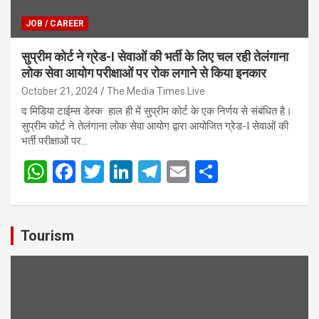
JOB / CAREER
सुप्रीम कोर्ट ने ग्रेड-I सेवाओं की भर्ती के लिए चल रही तेलंगाना
लोक सेवा आयोग परीक्षाओं पर रोक लगाने से किया इनकार
October 21, 2024
The Media Times.Live
द मिडिया टाईम्स डेस्क हाल ही में सुप्रीम कोर्ट के एक निर्णय से संबंधित है।
सुप्रीम कोर्ट ने तेलंगाना लोक सेवा आयोग द्वारा आयोजित ग्रेड-I सेवाओं की
भर्ती परीक्षाओं पर…
W
F
T
Li
T
E
S
h
a
wi
n
el
m
h
at
ce
tt
ke
e
ail
ar
s
b
er
dI
gr
e
Tourism
A
o
n
a
p
o
m
p
k