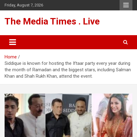
Skip
Friday, August 7, 2026
to
content
The Media Times . Live
Home
Siddique is known for hosting the Iftaar party every year during
the month of Ramadan and the biggest stars, including Salman
Khan and Shah Rukh Khan, attend the event.