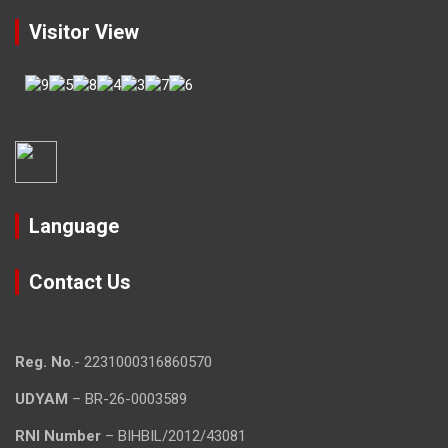
Visitor View
Language
Contact Us
Reg. No
.- 2231000316860570
UDYAM
– BR-26-0003589
RNI Number
– BIHBIL/2012/43081