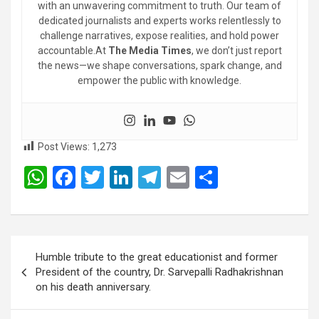
with an unwavering commitment to truth. Our team of
dedicated journalists and experts works relentlessly to
challenge narratives, expose realities, and hold power
accountable.At
The Media Times
, we don’t just report
the news—we shape conversations, spark change, and
empower the public with knowledge.
Post Views:
1,273
W
F
T
Li
T
E
S
h
a
wi
n
el
m
h
at
ce
tt
ke
e
ail
ar
s
b
er
dI
gr
e
Post
Humble tribute to the great educationist and former
A
o
n
a
navigation
President of the country, Dr. Sarvepalli Radhakrishnan
p
o
m
on his death anniversary.
p
k