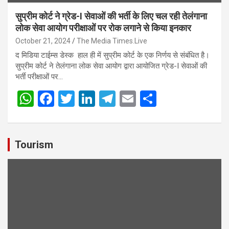
सुप्रीम कोर्ट ने ग्रेड-I सेवाओं की भर्ती के लिए चल रही तेलंगाना
लोक सेवा आयोग परीक्षाओं पर रोक लगाने से किया इनकार
October 21, 2024
The Media Times.Live
द मिडिया टाईम्स डेस्क हाल ही में सुप्रीम कोर्ट के एक निर्णय से संबंधित है।
सुप्रीम कोर्ट ने तेलंगाना लोक सेवा आयोग द्वारा आयोजित ग्रेड-I सेवाओं की
भर्ती परीक्षाओं पर…
W
F
T
Li
T
E
S
h
a
wi
n
el
m
h
at
ce
tt
ke
e
ail
ar
s
b
er
dI
gr
e
Tourism
A
o
n
a
p
o
m
p
k