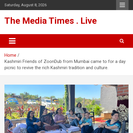
Skip
Saturday, August 8, 2026
to
content
The Media Times . Live
Home
Kashmiri Friends of ZoonDub from Mumbai came to for a day
picnic to revive the rich Kashmiri tradition and culture.