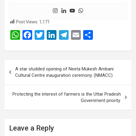
Post Views:
1,171
W
F
T
Li
T
E
S
h
a
wi
n
el
m
h
at
ce
tt
ke
e
ail
ar
s
b
er
dI
gr
e
Post
A star studded opening of Neeta Mukesh Ambani
A
o
n
a
navigation
Cultural Centre inauguration ceremony. (NMACC)
p
o
m
p
k
Protecting the interest of farmers is the Uttar Pradesh
Government priority.
Leave a Reply