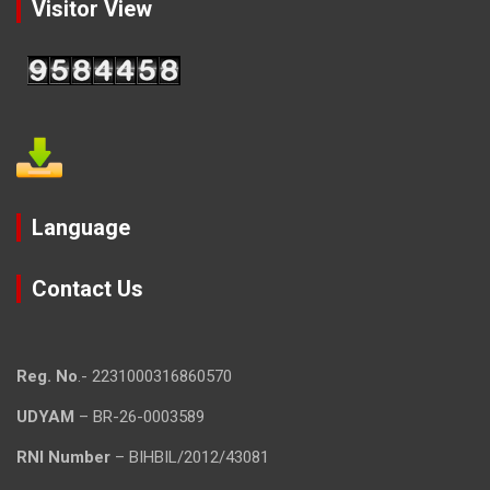
Visitor View
Language
Contact Us
Reg. No
.- 2231000316860570
UDYAM
– BR-26-0003589
RNI Number
– BIHBIL/2012/43081