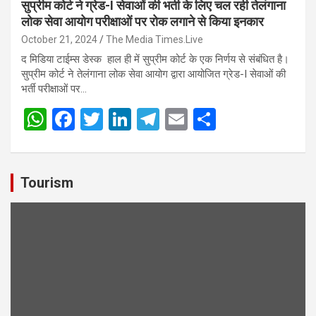
सुप्रीम कोर्ट ने ग्रेड-I सेवाओं की भर्ती के लिए चल रही तेलंगाना
लोक सेवा आयोग परीक्षाओं पर रोक लगाने से किया इनकार
October 21, 2024
The Media Times.Live
द मिडिया टाईम्स डेस्क हाल ही में सुप्रीम कोर्ट के एक निर्णय से संबंधित है।
सुप्रीम कोर्ट ने तेलंगाना लोक सेवा आयोग द्वारा आयोजित ग्रेड-I सेवाओं की
भर्ती परीक्षाओं पर…
W
F
T
Li
T
E
S
h
a
wi
n
el
m
h
at
ce
tt
ke
e
ail
ar
s
b
er
dI
gr
e
Tourism
A
o
n
a
p
o
m
p
k