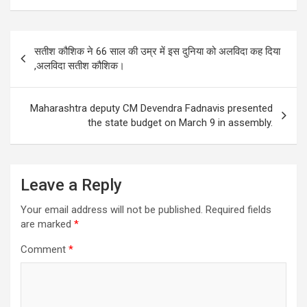
at
ce
tt
ke
e
ail
ar
s
b
er
dI
gr
e
Post
सतीश कौशिक ने 66 साल की उम्र में इस दुनिया को अलविदा कह दिया
A
o
n
a
navigation
,अलविदा सतीश कौशिक।
p
o
m
p
k
Maharashtra deputy CM Devendra Fadnavis presented
the state budget on March 9 in assembly.
Leave a Reply
Your email address will not be published.
Required fields
are marked
*
Comment
*