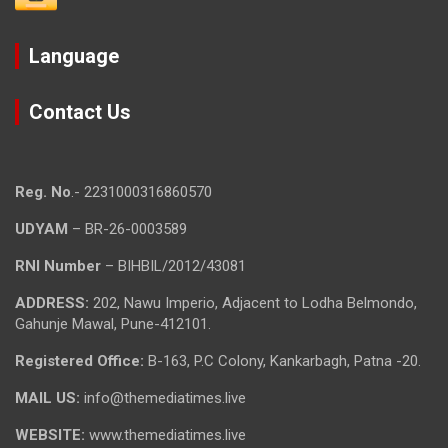
Language
Contact Us
Reg. No
.- 2231000316860570
UDYAM
– BR-26-0003589
RNI Number
– BIHBIL/2012/43081
ADDRESS:
202, Nawu Imperio, Adjacent to Lodha Belmondo,
Gahunje Mawal, Pune-412101.
Registered Office:
B-163, P.C Colony, Kankarbagh, Patna -20.
MAIL US:
info@themediatimes.live
WEBSITE:
www.themediatimes.live