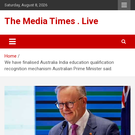
Skip
Saturday, August 8, 2026
to
content
The Media Times . Live
Home
We have finalised Australia India education qualification
recognition mechanism Australian Prime Minister said.