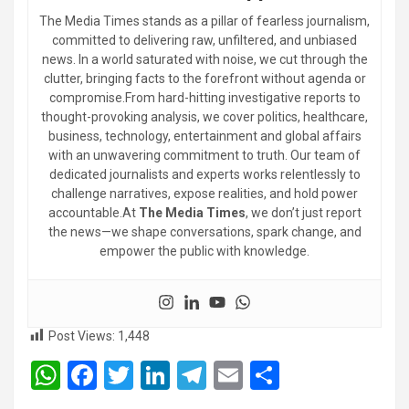
The Media Times stands as a pillar of fearless journalism,
committed to delivering raw, unfiltered, and unbiased
news. In a world saturated with noise, we cut through the
clutter, bringing facts to the forefront without agenda or
compromise.From hard-hitting investigative reports to
thought-provoking analysis, we cover politics, healthcare,
business, technology, entertainment and global affairs
with an unwavering commitment to truth. Our team of
dedicated journalists and experts works relentlessly to
challenge narratives, expose realities, and hold power
accountable.At
The Media Times
, we don’t just report
the news—we shape conversations, spark change, and
empower the public with knowledge.
Post Views:
1,448
W
F
T
Li
T
E
S
h
a
wi
n
el
m
h