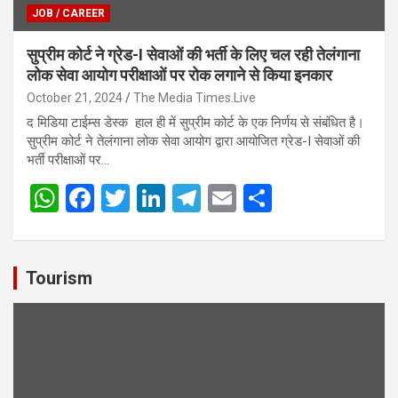
JOB / CAREER
सुप्रीम कोर्ट ने ग्रेड-I सेवाओं की भर्ती के लिए चल रही तेलंगाना
लोक सेवा आयोग परीक्षाओं पर रोक लगाने से किया इनकार
October 21, 2024
The Media Times.Live
द मिडिया टाईम्स डेस्क हाल ही में सुप्रीम कोर्ट के एक निर्णय से संबंधित है।
सुप्रीम कोर्ट ने तेलंगाना लोक सेवा आयोग द्वारा आयोजित ग्रेड-I सेवाओं की
भर्ती परीक्षाओं पर…
W
F
T
Li
T
E
S
h
a
wi
n
el
m
h
at
ce
tt
ke
e
ail
ar
s
b
er
dI
gr
e
Tourism
A
o
n
a
p
o
m
p
k