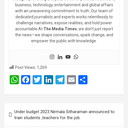
business, technology, entertainment and global affairs
with an unwavering commitment to truth. Our team of
dedicated journalists and experts works relentlessly to
challenge narratives, expose realities, and hold power
accountable.At
The Media Times
, we don’t just report
the news—we shape conversations, spark change, and
empower the public with knowledge.
Post Views:
1,269
W
F
T
Li
T
E
S
h
a
wi
n
el
m
h
at
ce
tt
ke
e
ail
ar
s
b
er
dI
gr
e
Post
Under budget 2023 Nirmala Sitharaman announced to
A
o
n
a
navigation
train students ,teachers for the job.
p
o
m