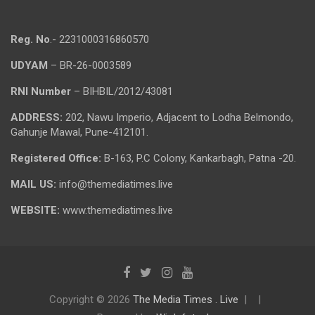
Reg. No
.- 2231000316860570
UDYAM
– BR-26-0003589
RNI Number
– BIHBIL/2012/43081
ADDRESS:
202, Nawu Imperio, Adjacent to Lodha Belmondo,
Gahunje Mawal, Pune-412101.
Registered Office:
B-163, P.C Colony, Kankarbagh, Patna -20.
MAIL US:
info@themediatimes.live
WEBSITE:
www.themediatimes.live
Copyright © 2026
The Media Times . Live