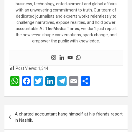
business, technology, entertainment and global affairs
with an unwavering commitment to truth. Our team of
dedicated journalists and experts works relentlessly to
challenge narratives, expose realities, and hold power
accountable.At
The Media Times
, we don’t just report
the news—we shape conversations, spark change, and
empower the public with knowledge.
Post Views:
1,344
W
F
T
Li
T
E
S
h
a
wi
n
el
m
h
at
ce
tt
ke
e
ail
ar
s
b
er
dI
gr
e
Post
A charted accountant hang himself at his friends resort
A
o
n
a
navigation
in Nashik.
p
o
m