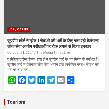
p
k
JOB / CAREER
सुप्रीम कोर्ट ने ग्रेड-I सेवाओं की भर्ती के लिए चल रही तेलंगाना
लोक सेवा आयोग परीक्षाओं पर रोक लगाने से किया इनकार
October 21, 2024
The Media Times.Live
द मिडिया टाईम्स डेस्क हाल ही में सुप्रीम कोर्ट के एक निर्णय से संबंधित है।
सुप्रीम कोर्ट ने तेलंगाना लोक सेवा आयोग द्वारा आयोजित ग्रेड-I सेवाओं की
भर्ती परीक्षाओं पर…
W
F
T
Li
T
E
S
h
a
wi
n
el
m
h
at
ce
tt
ke
e
ail
ar
s
b
er
dI
gr
e
Tourism