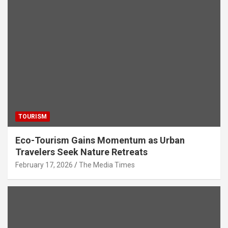
A
o
n
a
p
o
m
p
k
TOURISM
Eco-Tourism Gains Momentum as Urban
Travelers Seek Nature Retreats
February 17, 2026
The Media Times