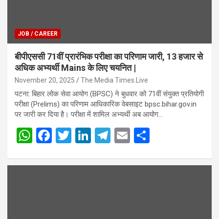
JOB / CAREER
बीपीएससी 71वीं प्रारंभिक परीक्षा का परिणाम जारी, 13 हजार से
अधिक अभ्यर्थी Mains के लिए चयनित |
November 20, 2025
The Media Times.Live
पटना: बिहार लोक सेवा आयोग (BPSC) ने बुधवार को 71वीं संयुक्त प्रतियोगी
परीक्षा (Prelims) का परिणाम आधिकारिक वेबसाइट bpsc.bihar.gov.in
पर जारी कर दिया है। परीक्षा में शामिल अभ्यर्थी अब आयोग…
W
F
T
Li
T
E
S
h
a
wi
n
el
m
h
at
ce
tt
ke
e
ail
ar
s
b
er
dI
gr
e
A
o
n
a
p
o
m