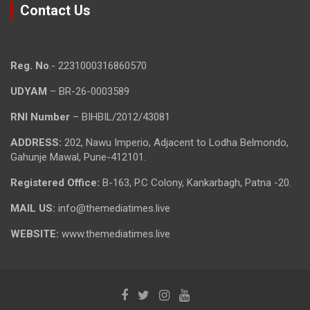
Contact Us
Reg. No
.- 2231000316860570
UDYAM
– BR-26-0003589
RNI Number
– BIHBIL/2012/43081
ADDRESS:
202, Nawu Imperio, Adjacent to Lodha Belmondo,
Gahunje Mawal, Pune-412101.
Registered Office:
B-163, P.C Colony, Kankarbagh, Patna -20.
MAIL US:
info@themediatimes.live
WEBSITE:
www.themediatimes.live