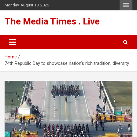
Skip
Monday, August 10, 2026
to
content
The Media Times . Live
Home
74th Republic Day to showcase nation’s rich tradition, diversity.