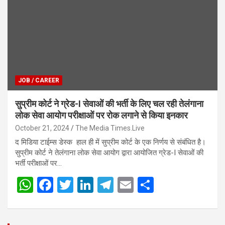
p
o
m
p
k
JOB / CAREER
सुप्रीम कोर्ट ने ग्रेड-I सेवाओं की भर्ती के लिए चल रही तेलंगाना
लोक सेवा आयोग परीक्षाओं पर रोक लगाने से किया इनकार
October 21, 2024
The Media Times.Live
द मिडिया टाईम्स डेस्क हाल ही में सुप्रीम कोर्ट के एक निर्णय से संबंधित है।
सुप्रीम कोर्ट ने तेलंगाना लोक सेवा आयोग द्वारा आयोजित ग्रेड-I सेवाओं की
भर्ती परीक्षाओं पर…
W
F
T
Li
T
E
S
h
a
wi
n
el
m
h
at
ce
tt
ke
e
ail
ar