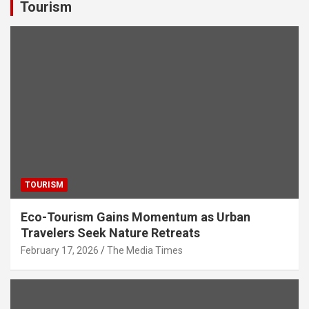
s
b
er
dI
gr
e
Tourism
A
o
n
a
p
o
m
p
k
TOURISM
Eco-Tourism Gains Momentum as Urban
Travelers Seek Nature Retreats
February 17, 2026
The Media Times