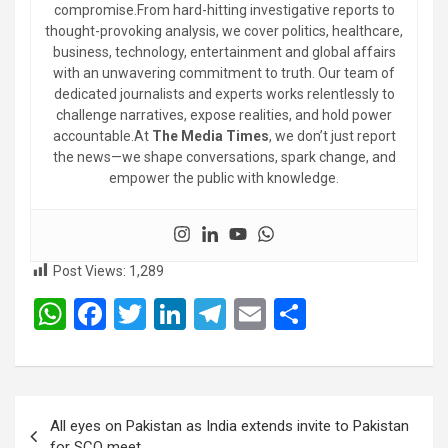
compromise.From hard-hitting investigative reports to
thought-provoking analysis, we cover politics, healthcare,
business, technology, entertainment and global affairs
with an unwavering commitment to truth. Our team of
dedicated journalists and experts works relentlessly to
challenge narratives, expose realities, and hold power
accountable.At
The Media Times
, we don’t just report
the news—we shape conversations, spark change, and
empower the public with knowledge.
Post Views:
1,289
W
F
T
Li
T
E
S
h
a
wi
n
el
m
h
at
ce
tt
ke
e
ail
ar
s
b
er
dI
gr
e
Post
All eyes on Pakistan as India extends invite to Pakistan
A
o
n
a
navigation
for SCO meet.