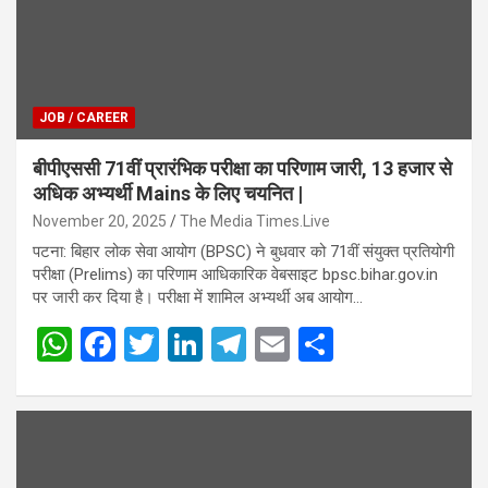
JOB / CAREER
बीपीएससी 71वीं प्रारंभिक परीक्षा का परिणाम जारी, 13 हजार से
अधिक अभ्यर्थी Mains के लिए चयनित |
November 20, 2025
The Media Times.Live
पटना: बिहार लोक सेवा आयोग (BPSC) ने बुधवार को 71वीं संयुक्त प्रतियोगी
परीक्षा (Prelims) का परिणाम आधिकारिक वेबसाइट bpsc.bihar.gov.in
पर जारी कर दिया है। परीक्षा में शामिल अभ्यर्थी अब आयोग…
W
F
T
Li
T
E
S
h
a
wi
n
el
m
h
at
ce
tt
ke
e
ail
ar
s
b
er
dI
gr
e
A
o
n
a