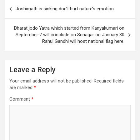
s
b
er
dI
gr
e
Post
Joshimath is sinking don’t hurt nature’s emotion.
A
o
n
a
navigation
p
o
m
Bharat jodo Yatra which started from Kanyakumari on
p
k
September 7 will conclude on Srinagar on January 30
Rahul Gandhi will host national flag here.
Leave a Reply
Your email address will not be published.
Required fields
are marked
*
Comment
*