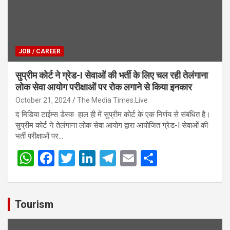
JOB / CAREER
सुप्रीम कोर्ट ने ग्रेड-I सेवाओं की भर्ती के लिए चल रही तेलंगाना
लोक सेवा आयोग परीक्षाओं पर रोक लगाने से किया इनकार
October 21, 2024
The Media Times.Live
द मिडिया टाईम्स डेस्क हाल ही में सुप्रीम कोर्ट के एक निर्णय से संबंधित है।
सुप्रीम कोर्ट ने तेलंगाना लोक सेवा आयोग द्वारा आयोजित ग्रेड-I सेवाओं की
भर्ती परीक्षाओं पर…
W
F
T
Li
T
E
S
h
a
wi
n
el
m
h
at
ce
tt
ke
e
ail
ar
s
b
er
dI
gr
e
Tourism
A
o
n
a