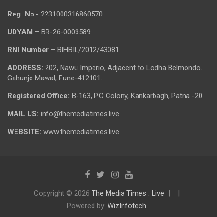
Reg. No
.- 2231000316860570
UDYAM
– BR-26-0003589
RNI Number
– BIHBIL/2012/43081
ADDRESS:
202, Nawu Imperio, Adjacent to Lodha Belmondo,
Gahunje Mawal, Pune-412101.
Registered Office:
B-163, P.C Colony, Kankarbagh, Patna -20.
MAIL US:
info@themediatimes.live
WEBSITE:
www.themediatimes.live
Copyright © 2026
The Media Times . Live
Powered by:
WizInfotech