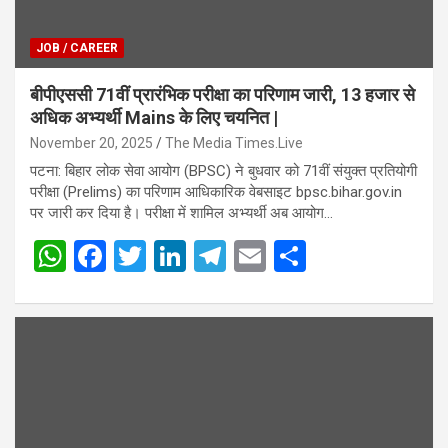
JOB / CAREER
बीपीएससी 71वीं प्रारंभिक परीक्षा का परिणाम जारी, 13 हजार से
अधिक अभ्यर्थी Mains के लिए चयनित |
November 20, 2025
The Media Times.Live
पटना: बिहार लोक सेवा आयोग (BPSC) ने बुधवार को 71वीं संयुक्त प्रतियोगी
परीक्षा (Prelims) का परिणाम आधिकारिक वेबसाइट bpsc.bihar.gov.in
पर जारी कर दिया है। परीक्षा में शामिल अभ्यर्थी अब आयोग…
W
F
T
Li
T
E
S
h
a
wi
n
el
m
h
at
ce
tt
ke
e
ail
ar
s
b
er
dI
gr
e
A
o
n
a
p
o
m
p
k