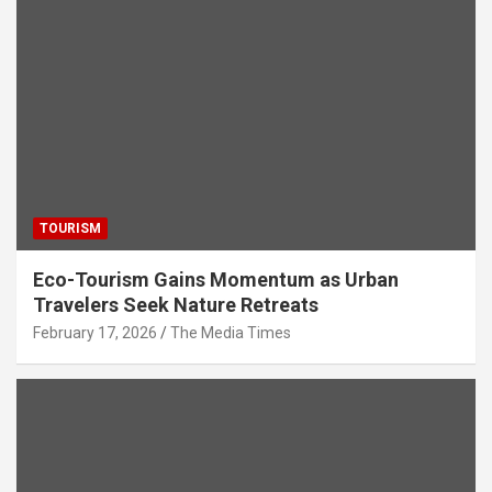
p
o
m
p
k
TOURISM
Eco-Tourism Gains Momentum as Urban
Travelers Seek Nature Retreats
February 17, 2026
The Media Times