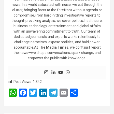
news. In a world saturated with noise, we cut through the
clutter, bringing facts to the forefront without agenda or
compromise.From hard-hitting investigative reports to
thought-provoking analysis, we cover politics, healthcare,
business, technology, entertainment and global affairs
with an unwavering commitment to truth. Our team of
dedicated journalists and experts works relentlessly to
challenge narratives, expose realities, and hold power
accountable.At
The Media Times
, we don’t just report
the news—we shape conversations, spark change, and
empower the public with knowledge.
Post Views:
1,342
W
F
T
Li
T
E
S
h
a
wi
n
el
m
h
at
ce
tt
ke
e
ail
ar