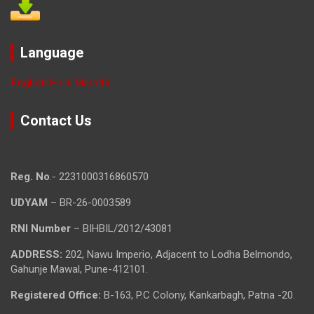
Language
English
Hindi
Marathi
Contact Us
Reg. No
.- 2231000316860570
UDYAM
– BR-26-0003589
RNI Number
– BIHBIL/2012/43081
ADDRESS:
202, Nawu Imperio, Adjacent to Lodha Belmondo,
Gahunje Mawal, Pune-412101.
Registered Office:
B-163, P.C Colony, Kankarbagh, Patna -20.