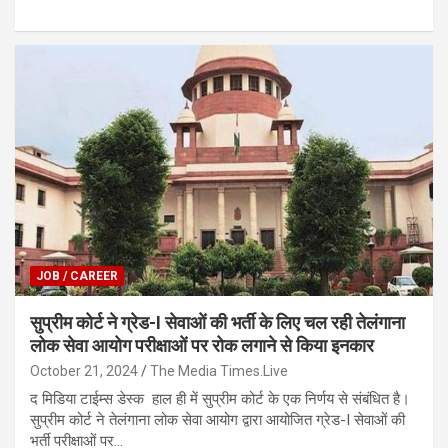
h
a
wi
n
el
m
h
at
ce
tt
ke
e
ail
ar
s
b
er
dI
gr
e
A
o
n
a
p
o
m
p
k
JOB / CAREER
सुप्रीम कोर्ट ने ग्रेड-I सेवाओं की भर्ती के लिए चल रही तेलंगाना
लोक सेवा आयोग परीक्षाओं पर रोक लगाने से किया इनकार
October 21, 2024
The Media Times.Live
द मिडिया टाईम्स डेस्क हाल ही में सुप्रीम कोर्ट के एक निर्णय से संबंधित है।
सुप्रीम कोर्ट ने तेलंगाना लोक सेवा आयोग द्वारा आयोजित ग्रेड-I सेवाओं की
भर्ती परीक्षाओं पर…