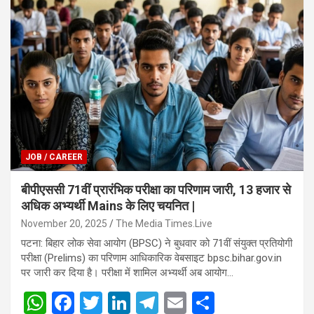
JOB / CAREER
बीपीएससी 71वीं प्रारंभिक परीक्षा का परिणाम जारी, 13 हजार से
अधिक अभ्यर्थी Mains के लिए चयनित |
November 20, 2025
The Media Times.Live
पटना: बिहार लोक सेवा आयोग (BPSC) ने बुधवार को 71वीं संयुक्त प्रतियोगी
परीक्षा (Prelims) का परिणाम आधिकारिक वेबसाइट bpsc.bihar.gov.in
पर जारी कर दिया है। परीक्षा में शामिल अभ्यर्थी अब आयोग…
W
F
T
Li
T
E
S