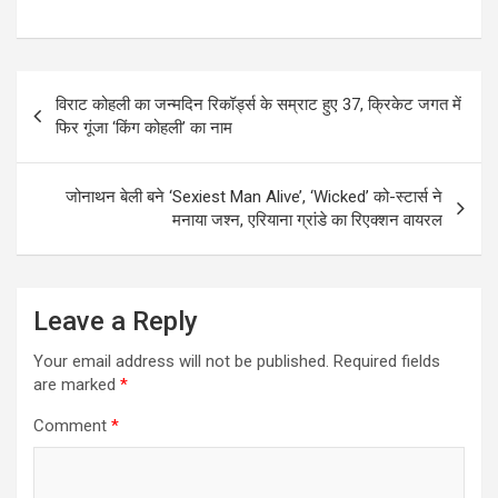
h
a
wi
n
el
m
h
at
ce
tt
ke
e
ail
ar
s
b
er
dI
gr
e
Post
विराट कोहली का जन्मदिन रिकॉर्ड्स के सम्राट हुए 37, क्रिकेट जगत में
A
o
n
a
navigation
फिर गूंजा ‘किंग कोहली’ का नाम
p
o
m
p
k
जोनाथन बेली बने ‘Sexiest Man Alive’, ‘Wicked’ को-स्टार्स ने
मनाया जश्न, एरियाना ग्रांडे का रिएक्शन वायरल
Leave a Reply
Your email address will not be published.
Required fields
are marked
*
Comment
*