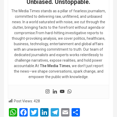
Unbiased. Unstoppable.
The Media Times stands as a pillar of fearless journalism,
committed to delivering raw, unfiltered, and unbiased
news. In a world saturated with noise, we cut through the
clutter, bringing facts to the forefront without agenda or
compromise.From hard-hitting investigative reports to
thought-provoking analysis, we cover politics, healthcare,
business, technology, entertainment and global affairs
with an unwavering commitment to truth. Our team of
dedicated journalists and experts works relentlessly to
challenge narratives, expose realities, and hold power
accountable.At
The Media Times
, we don’t just report
the news—we shape conversations, spark change, and
empower the public with knowledge.
Post Views:
428
W
F
T
Li
T
E
S