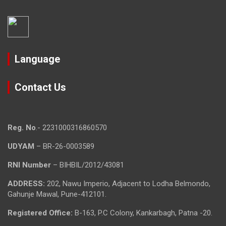
Language
Contact Us
Reg. No
.- 2231000316860570
UDYAM
– BR-26-0003589
RNI Number
– BIHBIL/2012/43081
ADDRESS:
202, Nawu Imperio, Adjacent to Lodha Belmondo,
Gahunje Mawal, Pune-412101.
Registered Office:
B-163, P.C Colony, Kankarbagh, Patna -20.