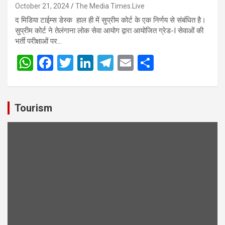
October 21, 2024
The Media Times.Live
द मिडिया टाईम्स डेस्क हाल ही में सुप्रीम कोर्ट के एक निर्णय से संबंधित है।
सुप्रीम कोर्ट ने तेलंगाना लोक सेवा आयोग द्वारा आयोजित ग्रेड-I सेवाओं की
भर्ती परीक्षाओं पर…
W
F
T
Li
T
E
S
h
a
wi
n
el
m
h
at
ce
tt
ke
e
ail
ar
s
b
er
dI
gr
e
Tourism
A
o
n
a
p
o
m
p
k