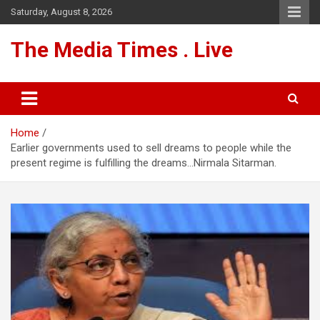
Skip
Saturday, August 8, 2026
to
content
The Media Times . Live
Home
Earlier governments used to sell dreams to people while the
present regime is fulfilling the dreams…Nirmala Sitarman.