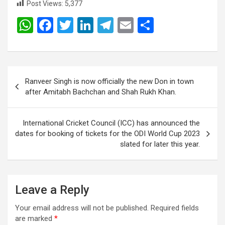
Post Views:
5,377
W
F
T
Li
T
E
S
h
a
wi
n
el
m
h
at
ce
tt
ke
e
ail
ar
s
b
er
dI
gr
e
Post
Ranveer Singh is now officially the new Don in town
A
o
n
a
navigation
after Amitabh Bachchan and Shah Rukh Khan.
p
o
m
p
k
International Cricket Council (ICC) has announced the
dates for booking of tickets for the ODI World Cup 2023
slated for later this year.
Leave a Reply
Your email address will not be published.
Required fields
are marked
*