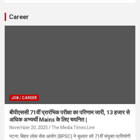
Career
JOB / CAREER
बीपीएससी 71वीं प्रारंभिक परीक्षा का परिणाम जारी, 13 हजार से
अधिक अभ्यर्थी Mains के लिए चयनित |
November 20, 2025
The Media Times.Live
पटना: बिहार लोक सेवा आयोग (BPSC) ने बुधवार को 71वीं संयुक्त प्रतियोगी