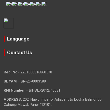
Language
Contact Us
Reg. No
.- 2231000316860570
UDYAM
– BR-26-0003589
RNI Number
– BIHBIL/2012/43081
ADDRESS:
202, Nawu Imperio, Adjacent to Lodha Belmondo,
Gahunje Mawal, Pune-412101.