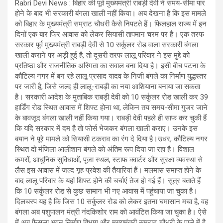
Rabri Devi News : बिहार की पूर्व मुख्यमंत्री राबड़ी देवी ने समय-सीमा पार
होने के बाद भी सरकारी बंगला खाली नहीं किया। अब देखना है कि इस मामले
को बिहार के मुख्यमंत्री सम्राट चौधरी कैसे निपटते हैं। फिलहाल राज्य में इन
दिनों एक बार फिर आवास को लेकर सियासी तापमान चरम पर है। एक तरफ
सरकार पूर्व मुख्यमंत्री राबड़ी देवी से 10 सर्कुलर रोड वाला सरकारी बंगला
खाली कराने पर अड़ी हुई है, तो दूसरी तरफ लालू परिवार ने इस मुद्दे को
प्रतिष्ठा और राजनीतिक अस्मिता का सवाल बना दिया है। इसी बीच पटना के
कौटिल्य नगर में बन रहे लालू प्रसाद यादव के निजी बंगले का निर्माण युद्धस्तर
पर जारी है, जिसे जल्द ही लालू-राबड़ी का नया आशियाना बनाया जा सकता
है। सरकारी आदेश के मुताबिक राबड़ी देवी को 10 सर्कुलर रोड खाली कर 39
हार्डिंग रोड स्थित आवास में शिफ्ट होना था, लेकिन तय समय-सीमा गुजर जाने
के बावजूद बंगला खाली नहीं किया गया। राबड़ी देवी पहले ही साफ कर चुकी हैं
कि यदि सरकार में दम है तो फोर्स भेजकर बंगला खाली कराए। उनके इस
बयान ने पूरे मामले को सियासी टकराव का रंग दे दिया है।उधर, कौटिल्य नगर
स्थित दो मंजिला आलीशान बंगले को अंतिम रूप दिया जा रहा है। विशाल
कमरों, आधुनिक सुविधाओं, पूजा स्थल, स्टाफ क्वार्टर और सुरक्षा व्यवस्था से
लैस इस आवास में जल्द गृह प्रवेश की तैयारियां हैं। मलमास समाप्त होने के
बाद लालू परिवार के यहां शिफ्ट होने की चर्चाएं तेज हो गई हैं। सूत्र बताते हैं
कि 10 सर्कुलर रोड से कुछ सामान भी नए आवास में पहुंचाया जा चुका है।
दिलचस्प यह है कि जिस 10 सर्कुलर रोड को लेकर इतना घमासान मचा है, वह
बंगला अब पशुपालन मंत्री नंदकिशोर राम को आवंटित किया जा चुका है। ऐसे
में अब फैसला भवन निर्माण विभाग और मुख्यमंत्री सम्राट चौधरी के पाले में है