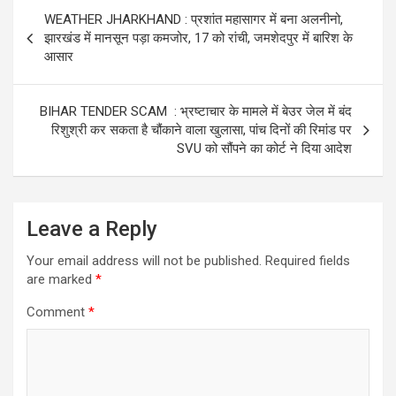
s
b
er
dI
gr
e
Post
WEATHER JHARKHAND : प्रशांत महासागर में बना अलनीनो,
A
o
n
a
navigation
झारखंड में मानसून पड़ा कमजोर, 17 को रांची, जमशेदपुर में बारिश के
p
o
m
आसार
p
k
BIHAR TENDER SCAM : भ्रष्टाचार के मामले में बेउर जेल में बंद
रिशुश्री कर सकता है चौंकाने वाला खुलासा, पांच दिनों की रिमांड पर
SVU को सौंपने का कोर्ट ने दिया आदेश
Leave a Reply
Your email address will not be published.
Required fields
are marked
*
Comment
*