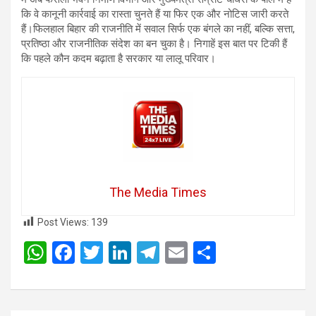
कि वे कानूनी कार्रवाई का रास्ता चुनते हैं या फिर एक और नोटिस जारी करते
हैं।फिलहाल बिहार की राजनीति में सवाल सिर्फ एक बंगले का नहीं, बल्कि सत्ता,
प्रतिष्ठा और राजनीतिक संदेश का बन चुका है। निगाहें इस बात पर टिकी हैं
कि पहले कौन कदम बढ़ाता है सरकार या लालू परिवार।
The Media Times
Post Views:
139
W
F
T
Li
T
E
S
h
a
wi
n
el
m
h
at
ce
tt
ke
e
ail
ar