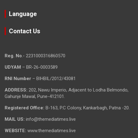
Language
Contact Us
Reg. No
.- 2231000316860570
UDYAM
– BR-26-0003589
RNI Number
– BIHBIL/2012/43081
ADDRESS:
202, Nawu Imperio, Adjacent to Lodha Belmondo,
Gahunje Mawal, Pune-412101.
Registered Office:
B-163, P.C Colony, Kankarbagh, Patna -20.
MAIL US:
info@themediatimes.live
WEBSITE:
www.themediatimes.live