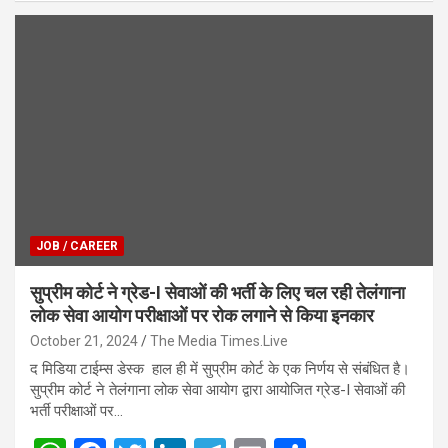
at
ce
tt
ke
e
ail
ar
s
b
er
dI
gr
e
A
o
n
a
p
o
m
p
k
JOB / CAREER
सुप्रीम कोर्ट ने ग्रेड-I सेवाओं की भर्ती के लिए चल रही तेलंगाना
लोक सेवा आयोग परीक्षाओं पर रोक लगाने से किया इनकार
October 21, 2024
The Media Times.Live
द मिडिया टाईम्स डेस्क हाल ही में सुप्रीम कोर्ट के एक निर्णय से संबंधित है।
सुप्रीम कोर्ट ने तेलंगाना लोक सेवा आयोग द्वारा आयोजित ग्रेड-I सेवाओं की
भर्ती परीक्षाओं पर…