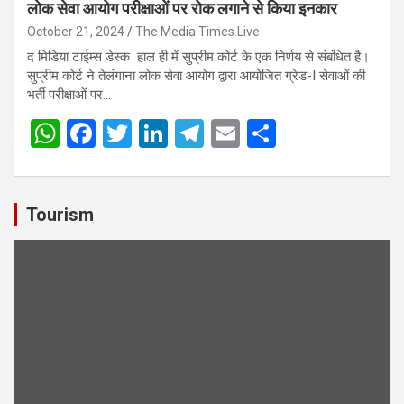
लोक सेवा आयोग परीक्षाओं पर रोक लगाने से किया इनकार
October 21, 2024
The Media Times.Live
द मिडिया टाईम्स डेस्क हाल ही में सुप्रीम कोर्ट के एक निर्णय से संबंधित है।
सुप्रीम कोर्ट ने तेलंगाना लोक सेवा आयोग द्वारा आयोजित ग्रेड-I सेवाओं की
भर्ती परीक्षाओं पर…
W
F
T
Li
T
E
S
h
a
wi
n
el
m
h
at
ce
tt
ke
e
ail
ar
s
b
er
dI
gr
e
Tourism
A
o
n
a
p
o
m
p
k