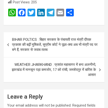
Post Views:
205
W
F
T
Li
T
E
S
h
a
wi
n
el
m
h
at
ce
tt
ke
e
ail
ar
s
b
er
dI
gr
e
Post
BIHAR POLTICS : बिहार सरकार के पंचायती राज मंत्री दीपक
A
o
n
a
navigation
प्रकाश की बढ़ीं मुश्किलें, सुप्रीम कोर्ट ने पूछा-क्या अब भी मंत्री पद पर
p
o
m
बने हैं, सरकार से जवाब तलब
p
k
WEATHER JHARKHAND : प्रशांत महासागर में बना अलनीनो,
झारखंड में मानसून पड़ा कमजोर, 17 को रांची, जमशेदपुर में बारिश के
आसार
Leave a Reply
Your email address will not be published.
Required fields