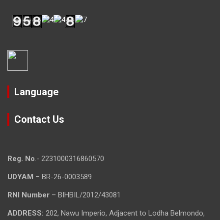
Language
Contact Us
Reg. No
.- 2231000316860570
UDYAM
– BR-26-0003589
RNI Number
– BIHBIL/2012/43081
ADDRESS:
202, Nawu Imperio, Adjacent to Lodha Belmondo,