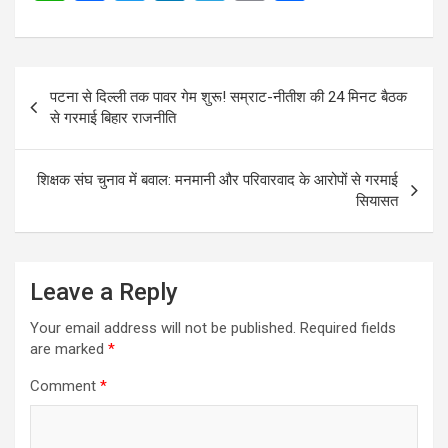
h
a
wi
n
el
m
h
at
ce
tt
ke
e
ail
ar
s
b
er
dI
gr
e
Post
पटना से दिल्ली तक पावर गेम शुरू! सम्राट-नीतीश की 24 मिनट बैठक
A
o
n
a
navigation
से गरमाई बिहार राजनीति
p
o
m
p
k
शिक्षक संघ चुनाव में बवाल: मनमानी और परिवारवाद के आरोपों से गरमाई
सियासत
Leave a Reply
Your email address will not be published.
Required fields
are marked
*
Comment
*