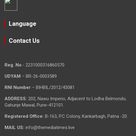
Language
Contact Us
Reg. No
.- 2231000316860570
UDYAM
– BR-26-0003589
RNI Number
– BIHBIL/2012/43081
ADDRESS:
202, Nawu Imperio, Adjacent to Lodha Belmondo,
Gahunje Mawal, Pune-412101.
Registered Office:
B-163, P.C Colony, Kankarbagh, Patna -20.
MAIL US:
info@themediatimes.live