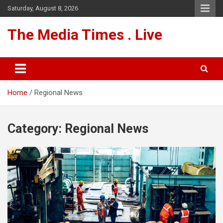
Skip
Saturday, August 8, 2026
to
content
The Media Times . Live
Home
Regional News
Category:
Regional News