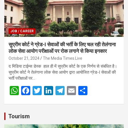
p
k
JOB / CAREER
सुप्रीम कोर्ट ने ग्रेड-I सेवाओं की भर्ती के लिए चल रही तेलंगाना
लोक सेवा आयोग परीक्षाओं पर रोक लगाने से किया इनकार
October 21, 2024
The Media Times.Live
द मिडिया टाईम्स डेस्क हाल ही में सुप्रीम कोर्ट के एक निर्णय से संबंधित है।
सुप्रीम कोर्ट ने तेलंगाना लोक सेवा आयोग द्वारा आयोजित ग्रेड-I सेवाओं की
भर्ती परीक्षाओं पर…
W
F
T
Li
T
E
S
h
a
wi
n
el
m
h
at
ce
tt
ke
e
ail
ar
s
b
er
dI
gr
e
Tourism
A
o
n
a