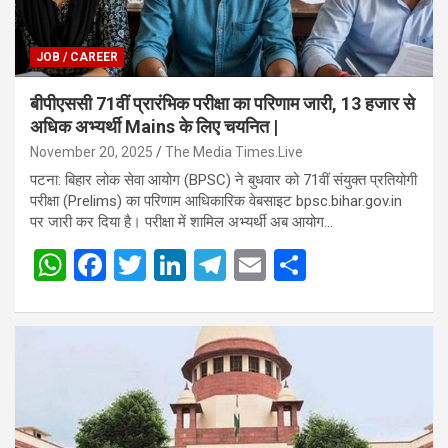
JOB / CAREER
बीपीएससी 71वीं प्रारंभिक परीक्षा का परिणाम जारी, 13 हजार से
अधिक अभ्यर्थी Mains के लिए चयनित |
November 20, 2025
The Media Times.Live
पटना: बिहार लोक सेवा आयोग (BPSC) ने बुधवार को 71वीं संयुक्त प्रतियोगी
परीक्षा (Prelims) का परिणाम आधिकारिक वेबसाइट bpsc.bihar.gov.in
पर जारी कर दिया है। परीक्षा में शामिल अभ्यर्थी अब आयोग…
W
F
T
Li
T
E
S
h
a
wi
n
el
m
h
at
ce
tt
ke
e
ail
ar
s
b
er
dI
gr
e
A
o
n
a
p
o
m