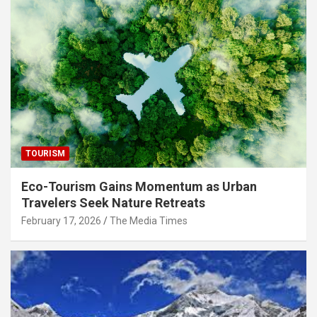
p
o
m
p
k
TOURISM
Eco-Tourism Gains Momentum as Urban
Travelers Seek Nature Retreats
February 17, 2026
The Media Times