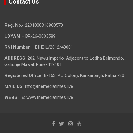
Contact Us
Reg. No
.- 2231000316860570
UDYAM
– BR-26-0003589
RNI Number
– BIHBIL/2012/43081
ADDRESS:
202, Nawu Imperio, Adjacent to Lodha Belmondo,
Gahunje Mawal, Pune-412101.
Registered Office:
B-163, P.C Colony, Kankarbagh, Patna -20.
MAIL US:
info@themediatimes.live
WEBSITE:
www.themediatimes.live