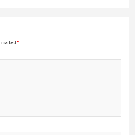
re marked
*