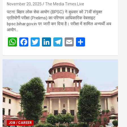
चयनित |
November 20, 2025
The Media Times.Live
पटना: बिहार लोक सेवा आयोग (BPSC) ने बुधवार को 71वीं संयुक्त
प्रतियोगी परीक्षा (Prelims) का परिणाम आधिकारिक वेबसाइट
bpsc.bihar.gov.in पर जारी कर दिया है। परीक्षा में शामिल अभ्यर्थी अब
आयोग…
W
F
T
Li
T
E
S
h
a
wi
n
el
m
h
at
ce
tt
ke
e
ail
ar
s
b
er
dI
gr
e
A
o
n
a
p
o
m
p
k
JOB / CAREER