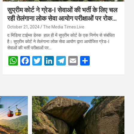
सुप्रीम कोर्ट ने ग्रेड-I सेवाओं की भर्ती के लिए चल
रही तेलंगाना लोक सेवा आयोग परीक्षाओं पर रोक
लगाने से किया इनकार
October 21, 2024
The Media Times.Live
द मिडिया टाईम्स डेस्क हाल ही में सुप्रीम कोर्ट के एक निर्णय से संबंधित
है। सुप्रीम कोर्ट ने तेलंगाना लोक सेवा आयोग द्वारा आयोजित ग्रेड-I
सेवाओं की भर्ती परीक्षाओं पर…
W
F
T
Li
T
E
S
h
a
wi
n
el
m
h
at
ce
tt
ke
e
ail
ar
s
b
er
dI
gr
e
A
o
n
a
p
o
m
p
k