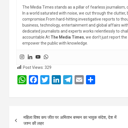
The Media Times stands as a pillar of fearless journalism, 
In a world saturated with noise, we cut through the clutter,
compromise.From hard-hitting investigative reports to thoug
business, technology, entertainment and global affairs wi
dedicated journalists and experts works relentlessly to cha
accountable.At
The Media Times
, we don’t just report 
empower the public with knowledge.
Post Views:
329
W
F
T
Li
T
E
S
h
a
wi
n
el
m
h
at
ce
tt
ke
e
ail
ar
s
b
er
dI
gr
e
Post
A
o
n
a
महिला विश्व कप जीत पर अमिताभ बच्चन का भावुक संदेश, देश में
navigation
p
o
m
जश्न की लहर