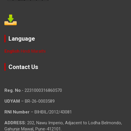
Language
English
Hindi
Marathi
Contact Us
Reg. No
.- 2231000316860570
UDYAM
– BR-26-0003589
RNI Number
– BIHBIL/2012/43081
ADDRESS:
202, Nawu Imperio, Adjacent to Lodha Belmondo,
Gahunje Mawal, Pune-412101.