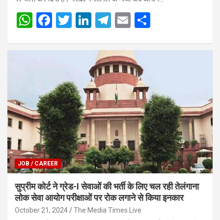
W
F
T
Li
T
E
S
h
a
wi
n
el
m
h
at
ce
tt
ke
e
ail
ar
s
b
er
dI
gr
e
A
o
n
a
p
o
m
p
k
JOB / CAREER
सुप्रीम कोर्ट ने ग्रेड-I सेवाओं की भर्ती के लिए चल रही तेलंगाना
लोक सेवा आयोग परीक्षाओं पर रोक लगाने से किया इनकार
October 21, 2024
The Media Times.Live