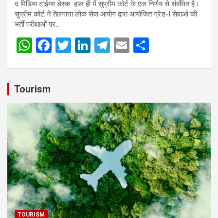
द मिडिया टाईम्स डेस्क हाल ही में सुप्रीम कोर्ट के एक निर्णय से संबंधित है।
सुप्रीम कोर्ट ने तेलंगाना लोक सेवा आयोग द्वारा आयोजित ग्रेड-I सेवाओं की
भर्ती परीक्षाओं पर…
W
F
T
Li
T
E
S
h
a
wi
n
el
m
h
at
ce
tt
ke
e
ail
ar
s
b
er
dI
gr
e
Tourism
A
o
n
a
p
o
m
p
k
TOURISM