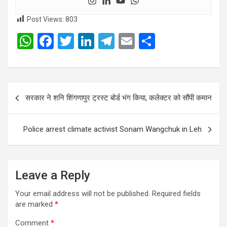
Post Views:
803
W
F
T
Li
T
E
S
h
a
wi
n
el
m
h
at
ce
tt
ke
e
ail
ar
s
b
er
dI
gr
e
Post
सरकार ने शनि शिंगणापुर ट्रस्ट बोर्ड भंग किया, कलेक्टर को सौंपी कमान
A
o
n
a
navigation
p
o
m
Police arrest climate activist Sonam Wangchuk in Leh
p
k
Leave a Reply
Your email address will not be published.
Required fields
are marked
*
Comment
*