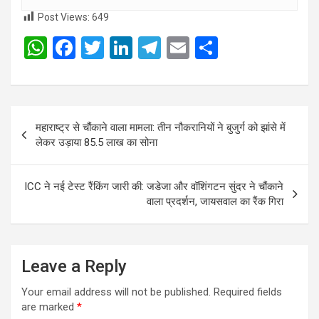
Post Views:
649
W
F
T
Li
T
E
S
h
a
wi
n
el
m
h
at
ce
tt
ke
e
ail
ar
s
b
er
dI
gr
e
Post
महाराष्ट्र से चौंकाने वाला मामला: तीन नौकरानियों ने बुजुर्ग को झांसे में
A
o
n
a
navigation
लेकर उड़ाया 85.5 लाख का सोना
p
o
m
p
k
ICC ने नई टेस्ट रैंकिंग जारी की: जडेजा और वॉशिंगटन सुंदर ने चौंकाने
वाला प्रदर्शन, जायसवाल का रैंक गिरा
Leave a Reply
Your email address will not be published.
Required fields
are marked
*