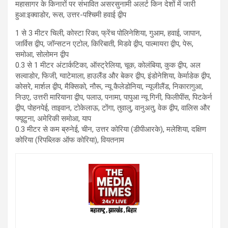
महासागर के किनारों पर संभावित असरसुनामी अलर्ट किन देशों में जारी
हुआ:इक्वाडोर, रूस, उत्तर-पश्चिमी हवाई द्वीप
1 से 3 मीटर चिली, कोस्टा रिका, फ्रेंच पोलिनेशिया, गुआम, हवाई, जापान,
जार्विस द्वीप, जॉन्सटन एटोल, किरिबाती, मिडवे द्वीप, पाल्मायरा द्वीप, पेरू,
समोआ, सोलोमन द्वीप
0.3 से 1 मीटर अंटार्कटिका, ऑस्ट्रेलिया, चूक, कोलंबिया, कुक द्वीप, अल
सल्वाडोर, फिजी, ग्वाटेमाला, हाउलैंड और बेकर द्वीप, इंडोनेशिया, केर्माडेक द्वीप,
कोसरे, मार्शल द्वीप, मैक्सिको, नौरू, न्यू कैलेडोनिया, न्यूजीलैंड, निकारागुआ,
निउए, उत्तरी मारियाना द्वीप, पलाउ, पनामा, पापुआ न्यू गिनी, फिलीपींस, पिटकेर्न
द्वीप, पोहनपेई, ताइवान, टोकेलाऊ, टोंगा, तुवालु, वानुअतु, वेक द्वीप, वालिस और
फ्यूटुना, अमेरिकी समोआ, याप
0.3 मीटर से कम ब्रुनेई, चीन, उत्तर कोरिया (डीपीआरके), मलेशिया, दक्षिण
कोरिया (रिपब्लिक ऑफ कोरिया), वियतनाम