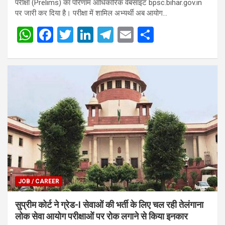
परीक्षा (Prelims) का परिणाम आधिकारिक वेबसाइट bpsc.bihar.gov.in
पर जारी कर दिया है। परीक्षा में शामिल अभ्यर्थी अब आयोग…
W
F
T
Li
T
E
S
h
a
wi
n
el
m
h
at
ce
tt
ke
e
ail
ar
s
b
er
dI
gr
e
A
o
n
a
p
o
m
p
k
JOB / CAREER
सुप्रीम कोर्ट ने ग्रेड-I सेवाओं की भर्ती के लिए चल रही तेलंगाना
लोक सेवा आयोग परीक्षाओं पर रोक लगाने से किया इनकार