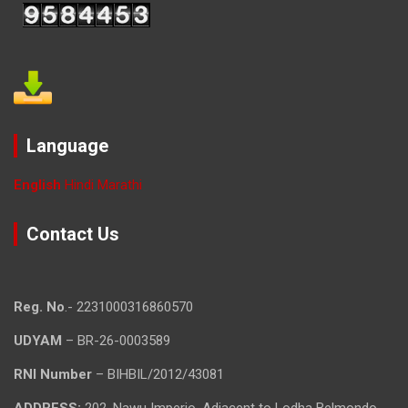
Language
English
Hindi
Marathi
Contact Us
Reg. No
.- 2231000316860570
UDYAM
– BR-26-0003589
RNI Number
– BIHBIL/2012/43081
ADDRESS:
202, Nawu Imperio, Adjacent to Lodha Belmondo,