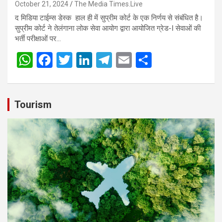
October 21, 2024
The Media Times.Live
द मिडिया टाईम्स डेस्क हाल ही में सुप्रीम कोर्ट के एक निर्णय से संबंधित है।
सुप्रीम कोर्ट ने तेलंगाना लोक सेवा आयोग द्वारा आयोजित ग्रेड-I सेवाओं की
भर्ती परीक्षाओं पर…
W
F
T
Li
T
E
S
h
a
wi
n
el
m
h
at
ce
tt
ke
e
ail
ar
s
b
er
dI
gr
e
Tourism
A
o
n
a
p
o
m
p
k