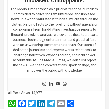
Unbiased. Unstoppable.
The Media Times stands as a pillar of fearless journalism,
committed to delivering raw, unfiltered, and unbiased
news. In a world saturated with noise, we cut through the
clutter, bringing facts to the forefront without agenda or
compromise.From hard-hitting investigative reports to
thought-provoking analysis, we cover politics, healthcare,
business, technology, entertainment and global affairs
with an unwavering commitment to truth. Our team of
dedicated journalists and experts works relentlessly to
challenge narratives, expose realities, and hold power
accountable.At
The Media Times
, we don’t just report
the news—we shape conversations, spark change, and
empower the public with knowledge.
Post Views:
14,977
W
F
T
Li
T
E
S