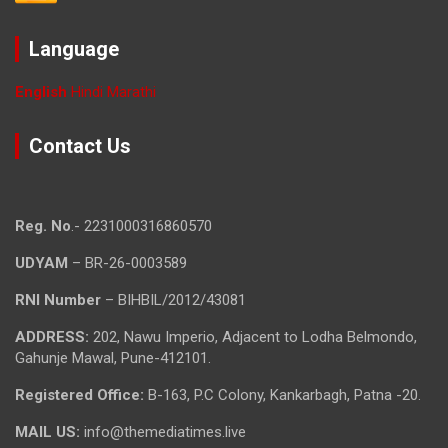
Language
English
Hindi
Marathi
Contact Us
Reg. No
.- 2231000316860570
UDYAM
– BR-26-0003589
RNI Number
– BIHBIL/2012/43081
ADDRESS:
202, Nawu Imperio, Adjacent to Lodha Belmondo,
Gahunje Mawal, Pune-412101.
Registered Office:
B-163, P.C Colony, Kankarbagh, Patna -20.
MAIL US:
info@themediatimes.live