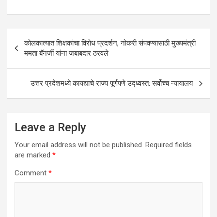
h
a
wi
n
el
m
h
at
ce
tt
ke
e
ail
ar
s
b
er
dI
gr
e
Post
कोलकात्यात शिक्षकांचा विरोध प्रदर्शन, नोकरी संपवण्यासाठी मुख्यमंत्री
A
o
n
a
navigation
ममता बॅनर्जी यांना जबाबदार ठरवले
p
o
m
p
k
उत्तर प्रदेशमध्ये कायद्याचे राज्य पूर्णपणे उद्ध्वस्त: सर्वोच्च न्यायालय
Leave a Reply
Your email address will not be published.
Required fields
are marked
*
Comment
*