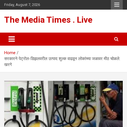
Skip
Friday, August 7, 2026
to
content
The Media Times . Live
Home
सरकारने पेट्रोल-डिझलवरील उत्पाद शुल्क वाढवून लोकांच्या जळावर मीठ चोळले:
खरगे