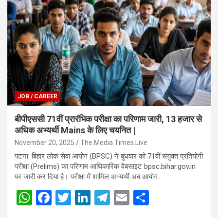
JOB / CAREER
बीपीएससी 71वीं प्रारंभिक परीक्षा का परिणाम जारी, 13 हजार से
अधिक अभ्यर्थी Mains के लिए चयनित |
November 20, 2025
The Media Times.Live
पटना: बिहार लोक सेवा आयोग (BPSC) ने बुधवार को 71वीं संयुक्त प्रतियोगी
परीक्षा (Prelims) का परिणाम आधिकारिक वेबसाइट bpsc.bihar.gov.in
पर जारी कर दिया है। परीक्षा में शामिल अभ्यर्थी अब आयोग…
W
F
T
Li
T
E
S
h
a
wi
n
el
m
h