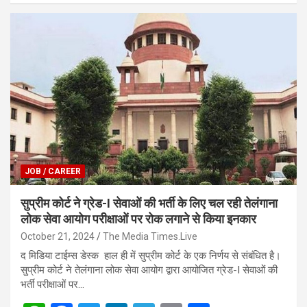
at
ce
tt
ke
e
ail
ar
s
b
er
dI
gr
e
A
o
n
a
p
o
m
p
k
JOB / CAREER
सुप्रीम कोर्ट ने ग्रेड-I सेवाओं की भर्ती के लिए चल रही तेलंगाना
लोक सेवा आयोग परीक्षाओं पर रोक लगाने से किया इनकार
October 21, 2024
The Media Times.Live
द मिडिया टाईम्स डेस्क हाल ही में सुप्रीम कोर्ट के एक निर्णय से संबंधित है।
सुप्रीम कोर्ट ने तेलंगाना लोक सेवा आयोग द्वारा आयोजित ग्रेड-I सेवाओं की
भर्ती परीक्षाओं पर…