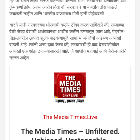
म्हणजे अमेरिकेच्या टॅरिफ धोरणाचा परिणाम आणि सरकारची असावधता आणि
कुंभकर्णी झोप. त्यांचा आरोप होता की सरकारने या बाबतीत ठोस पाऊले
उचलली नाहीत आणि भारतीय बाजाराला मोठी हानी पोहोचवली.
खरगे यांनी सरकारच्या धोरणांची कठोर टीका करत सांगितले की, सध्याच्या
वेळी जेव्हा देशाची अर्थव्यवस्था आधीच कठीण टप्प्यातून जात आहे, पेट्रोल-
डिझलवरील उत्पाद शुल्क वाढवण्यामुळे सामान्य जनतेची अडचण आणखी
वाढली आहे. त्यांनी असा दावा केला की, सरकारची ही वाढ देशवासीयांवर
आणखी एक ओझं टाकण्यासारखी आहे, जे आधीच महागाई आणि बेरोजगारीने
त्रस्त आहेत.
The Media Times.Live
The Media Times – Unfiltered.