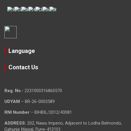
Language
Contact Us
Reg. No
.- 2231000316860570
UDYAM
– BR-26-0003589
RNI Number
– BIHBIL/2012/43081
ADDRESS:
202, Nawu Imperio, Adjacent to Lodha Belmondo,
Gahunje Mawal, Pune-412101.