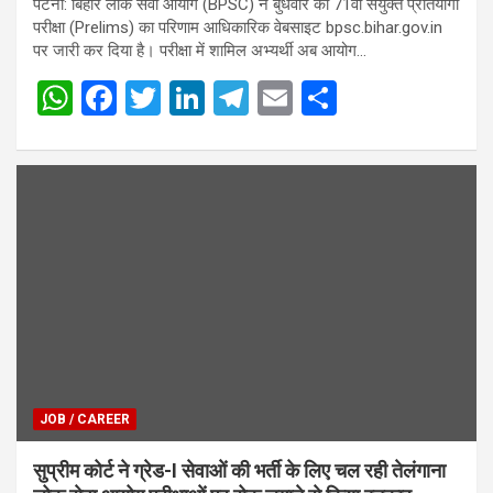
पटना: बिहार लोक सेवा आयोग (BPSC) ने बुधवार को 71वीं संयुक्त प्रतियोगी
परीक्षा (Prelims) का परिणाम आधिकारिक वेबसाइट bpsc.bihar.gov.in
पर जारी कर दिया है। परीक्षा में शामिल अभ्यर्थी अब आयोग…
W
F
T
Li
T
E
S
h
a
wi
n
el
m
h
at
ce
tt
ke
e
ail
ar
s
b
er
dI
gr
e
A
o
n
a
p
o
m
p
k
JOB / CAREER
सुप्रीम कोर्ट ने ग्रेड-I सेवाओं की भर्ती के लिए चल रही तेलंगाना