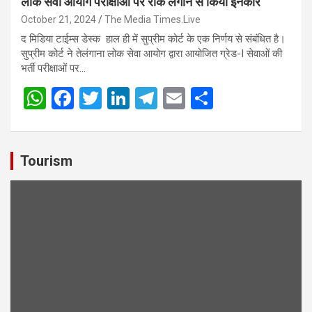
लोक सेवा आयोग परीक्षाओं पर रोक लगाने से किया इनकार
October 21, 2024
The Media Times.Live
द मिडिया टाईम्स डेस्क हाल ही में सुप्रीम कोर्ट के एक निर्णय से संबंधित है।
सुप्रीम कोर्ट ने तेलंगाना लोक सेवा आयोग द्वारा आयोजित ग्रेड-I सेवाओं की
भर्ती परीक्षाओं पर…
W
F
T
Li
T
E
S
h
a
wi
n
el
m
h
at
ce
tt
ke
e
ail
ar
s
b
er
dI
gr
e
Tourism
A
o
n
a
p
o
m
p
k