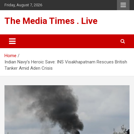
Skip
Friday, August 7, 2026
to
content
The Media Times . Live
Home
Indian Navy’s Heroic Save: INS Visakhapatnam Rescues British
Tanker Amid Aden Crisis