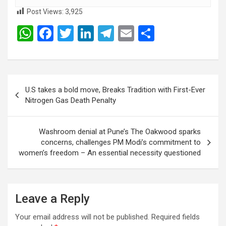
Post Views:
3,925
W
F
T
Li
T
E
S
h
a
wi
n
el
m
h
at
ce
tt
ke
e
ail
ar
s
b
er
dI
gr
e
Post
U.S takes a bold move, Breaks Tradition with First-Ever
A
o
n
a
navigation
Nitrogen Gas Death Penalty
p
o
m
p
k
Washroom denial at Pune’s The Oakwood sparks
concerns, challenges PM Modi’s commitment to
women’s freedom – An essential necessity questioned
Leave a Reply
Your email address will not be published.
Required fields