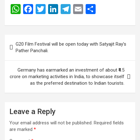
W
F
T
Li
T
E
S
h
a
wi
n
el
m
h
at
ce
tt
ke
e
ail
ar
s
b
er
dI
gr
e
Post
G20 Film Festival will be open today with Satyajit Ray’s
A
o
n
a
navigation
Pather Panchali.
p
o
m
p
k
Germany has earmarked an investment of about ₹4.5
crore on marketing activities in India, to showcase itself
as the preferred destination to Indian tourists.
Leave a Reply
Your email address will not be published.
Required fields
are marked
*