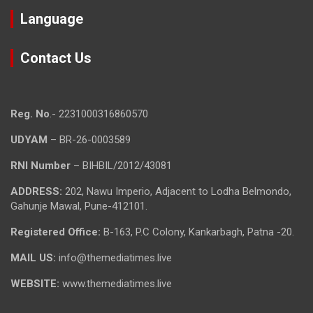
Language
Contact Us
Reg. No
.- 2231000316860570
UDYAM
– BR-26-0003589
RNI Number
– BIHBIL/2012/43081
ADDRESS:
202, Nawu Imperio, Adjacent to Lodha Belmondo,
Gahunje Mawal, Pune-412101.
Registered Office:
B-163, P.C Colony, Kankarbagh, Patna -20.
MAIL US:
info@themediatimes.live
WEBSITE:
www.themediatimes.live