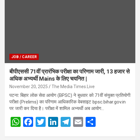
JOB / CAREER
बीपीएससी 71वीं प्रारंभिक परीक्षा का परिणाम जारी, 13 हजार से
अधिक अभ्यर्थी Mains के लिए चयनित |
November 20, 2025
The Media Times.Live
पटना: बिहार लोक सेवा आयोग (BPSC) ने बुधवार को 71वीं संयुक्त प्रतियोगी
परीक्षा (Prelims) का परिणाम आधिकारिक वेबसाइट bpsc.bihar.gov.in
पर जारी कर दिया है। परीक्षा में शामिल अभ्यर्थी अब आयोग…
W
F
T
Li
T
E
S
h
a
wi
n
el
m
h