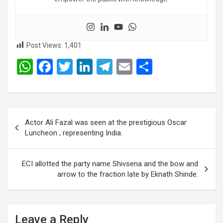
Post Views:
1,401
W
F
T
Li
T
E
S
h
a
wi
n
el
m
h
at
ce
tt
ke
e
ail
ar
s
b
er
dI
gr
e
Post
Actor Ali Fazal was seen at the prestigious Oscar
A
o
n
a
navigation
Luncheon , representing India.
p
o
m
p
k
ECI allotted the party name Shivsena and the bow and
arrow to the fraction late by Eknath Shinde.
Leave a Reply