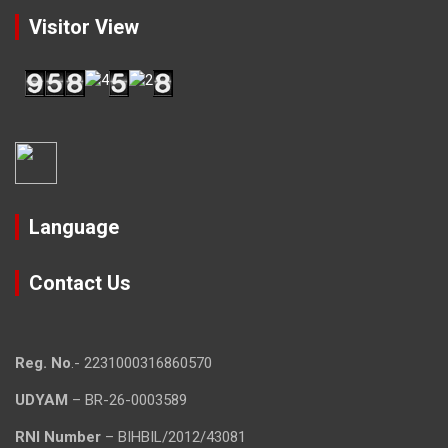
Visitor View
Language
Contact Us
Reg. No
.- 2231000316860570
UDYAM
– BR-26-0003589
RNI Number
– BIHBIL/2012/43081