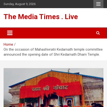
Skip
Sunday, August 9, 2026
to
content
The Media Times . Live
Home
On the occasion of Mahashivratri Kedarnath temple committee
announced the opening date of Shri Kedarnath Dham Temple.