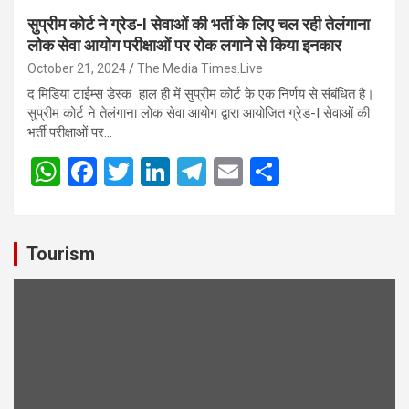
सुप्रीम कोर्ट ने ग्रेड-I सेवाओं की भर्ती के लिए चल रही तेलंगाना
लोक सेवा आयोग परीक्षाओं पर रोक लगाने से किया इनकार
October 21, 2024
The Media Times.Live
द मिडिया टाईम्स डेस्क हाल ही में सुप्रीम कोर्ट के एक निर्णय से संबंधित है।
सुप्रीम कोर्ट ने तेलंगाना लोक सेवा आयोग द्वारा आयोजित ग्रेड-I सेवाओं की
भर्ती परीक्षाओं पर…
W
F
T
Li
T
E
S
h
a
wi
n
el
m
h
at
ce
tt
ke
e
ail
ar
s
b
er
dI
gr
e
Tourism
A
o
n
a
p
o
m
p
k