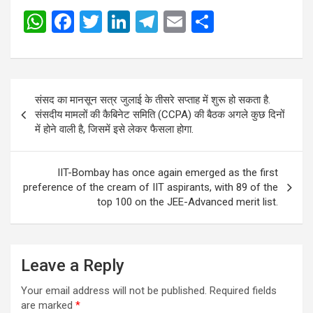
W
F
T
Li
T
E
S
h
a
wi
n
el
m
h
at
ce
tt
ke
e
ail
ar
s
b
er
dI
gr
e
Post
संसद का मानसून सत्र जुलाई के तीसरे सप्ताह में शुरू हो सकता है.
A
o
n
a
navigation
संसदीय मामलों की कैबिनेट समिति (CCPA) की बैठक अगले कुछ दिनों
p
o
m
में होने वाली है, जिसमें इसे लेकर फैसला होगा.
p
k
IIT-Bombay has once again emerged as the first
preference of the cream of IIT aspirants, with 89 of the
top 100 on the JEE-Advanced merit list.
Leave a Reply
Your email address will not be published.
Required fields
are marked
*