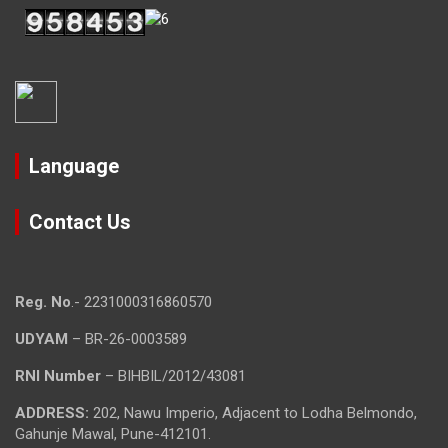
Language
Contact Us
Reg. No
.- 2231000316860570
UDYAM
– BR-26-0003589
RNI Number
– BIHBIL/2012/43081
ADDRESS:
202, Nawu Imperio, Adjacent to Lodha Belmondo,
Gahunje Mawal, Pune-412101.