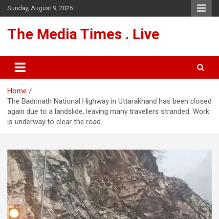
Skip
Sunday, August 9, 2026
to
content
The Media Times . Live
Home
The Badrinath National Highway in Uttarakhand has been closed
again due to a landslide, leaving many travellers stranded. Work
is underway to clear the road.