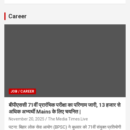
Career
JOB / CAREER
बीपीएससी 71वीं प्रारंभिक परीक्षा का परिणाम जारी, 13 हजार से
अधिक अभ्यर्थी Mains के लिए चयनित |
November 20, 2025
The Media Times.Live
पटना: बिहार लोक सेवा आयोग (BPSC) ने बुधवार को 71वीं संयुक्त प्रतियोगी