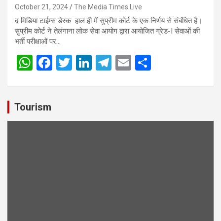
October 21, 2024
The Media Times.Live
द मिडिया टाईम्स डेस्क हाल ही में सुप्रीम कोर्ट के एक निर्णय से संबंधित है।
सुप्रीम कोर्ट ने तेलंगाना लोक सेवा आयोग द्वारा आयोजित ग्रेड-I सेवाओं की
भर्ती परीक्षाओं पर…
W
F
T
Li
T
E
S
h
a
wi
n
el
m
h
at
ce
tt
ke
e
ail
ar
s
b
er
dI
gr
e
Tourism
A
o
n
a
p
o
m
p
k