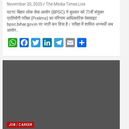
चयनित |
November 20, 2025
The Media Times.Live
पटना: बिहार लोक सेवा आयोग (BPSC) ने बुधवार को 71वीं संयुक्त
प्रतियोगी परीक्षा (Prelims) का परिणाम आधिकारिक वेबसाइट
bpsc.bihar.gov.in पर जारी कर दिया है। परीक्षा में शामिल अभ्यर्थी अब
आयोग…
W
F
T
Li
T
E
S
h
a
wi
n
el
m
h
at
ce
tt
ke
e
ail
ar
s
b
er
dI
gr
e
A
o
n
a
p
o
m
p
k
JOB / CAREER