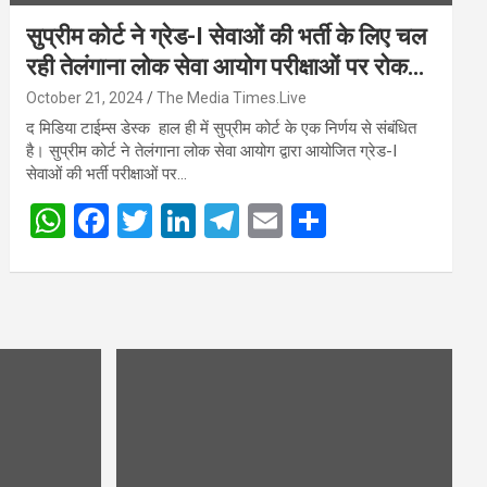
सुप्रीम कोर्ट ने ग्रेड-I सेवाओं की भर्ती के लिए चल
रही तेलंगाना लोक सेवा आयोग परीक्षाओं पर रोक
लगाने से किया इनकार
October 21, 2024
The Media Times.Live
द मिडिया टाईम्स डेस्क हाल ही में सुप्रीम कोर्ट के एक निर्णय से संबंधित
है। सुप्रीम कोर्ट ने तेलंगाना लोक सेवा आयोग द्वारा आयोजित ग्रेड-I
सेवाओं की भर्ती परीक्षाओं पर…
W
F
T
Li
T
E
S
h
a
wi
n
el
m
h
at
ce
tt
ke
e
ail
ar
s
b
er
dI
gr
e
A
o
n
a
p
o
m
p
k