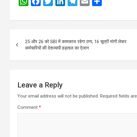
W
F
T
Li
T
E
S
h
a
wi
n
el
m
h
at
ce
tt
ke
e
ail
ar
s
b
er
dI
gr
e
Post
A
o
n
a
25 और 26 को SBI में कामकाज रहेगा ठप्प, 16 सूत्री मांगों लेकर
navigation
p
o
m
कर्मचारियों की देशव्यापी हड़ताल का ऐलान
p
k
Leave a Reply
Your email address will not be published.
Required fields a
Comment
*