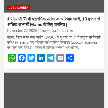
JOB / CAREER
बीपीएससी 71वीं प्रारंभिक परीक्षा का परिणाम जारी, 13 हजार से
अधिक अभ्यर्थी Mains के लिए चयनित |
November 20, 2025
The Media Times.Live
पटना: बिहार लोक सेवा आयोग (BPSC) ने बुधवार को 71वीं संयुक्त प्रतियोगी
परीक्षा (Prelims) का परिणाम आधिकारिक वेबसाइट bpsc.bihar.gov.in
पर जारी कर दिया है। परीक्षा में शामिल अभ्यर्थी अब आयोग…
W
F
T
Li
T
E
S
h
a
wi
n
el
m
h
at
ce
tt
ke
e
ail
ar
s
b
er
dI
gr
e
A
o
n
a
p
o
m
p
k