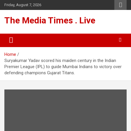
Skip
Friday, August 7, 2026
to
content
The Media Times . Live
Home
Suryakumar Yadav scored his maiden century in the Indian
Premier League (IPL) to guide Mumbai Indians to victory over
defending champions Gujarat Titans.