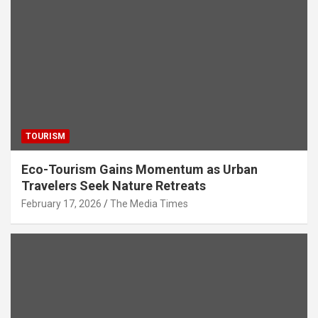
p
o
m
p
k
TOURISM
Eco-Tourism Gains Momentum as Urban
Travelers Seek Nature Retreats
February 17, 2026
The Media Times