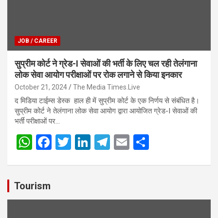
JOB / CAREER
सुप्रीम कोर्ट ने ग्रेड-I सेवाओं की भर्ती के लिए चल रही तेलंगाना
लोक सेवा आयोग परीक्षाओं पर रोक लगाने से किया इनकार
October 21, 2024
The Media Times.Live
द मिडिया टाईम्स डेस्क हाल ही में सुप्रीम कोर्ट के एक निर्णय से संबंधित है।
सुप्रीम कोर्ट ने तेलंगाना लोक सेवा आयोग द्वारा आयोजित ग्रेड-I सेवाओं की
भर्ती परीक्षाओं पर…
W
F
T
Li
T
E
S
h
a
wi
n
el
m
h
at
ce
tt
ke
e
ail
ar
s
b
er
dI
gr
e
Tourism
A
o
n
a