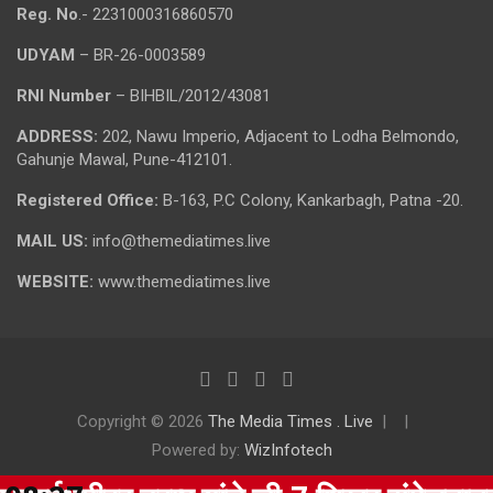
Reg. No
.- 2231000316860570
UDYAM
– BR-26-0003589
RNI Number
– BIHBIL/2012/43081
ADDRESS:
202, Nawu Imperio, Adjacent to Lodha Belmondo,
Gahunje Mawal, Pune-412101.
Registered Office:
B-163, P.C Colony, Kankarbagh, Patna -20.
MAIL US:
info@themediatimes.live
WEBSITE:
www.themediatimes.live
Copyright © 2026
The Media Times . Live
Powered by:
WizInfotech