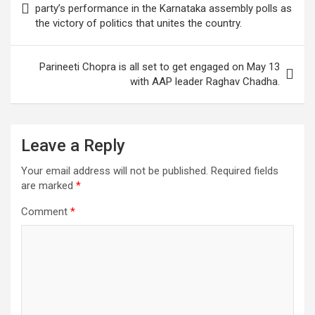
A
o
n
a
navigation
party’s performance in the Karnataka assembly polls as
p
o
m
the victory of politics that unites the country.
p
k
Parineeti Chopra is all set to get engaged on May 13
with AAP leader Raghav Chadha.
Leave a Reply
Your email address will not be published.
Required fields
are marked
*
Comment
*