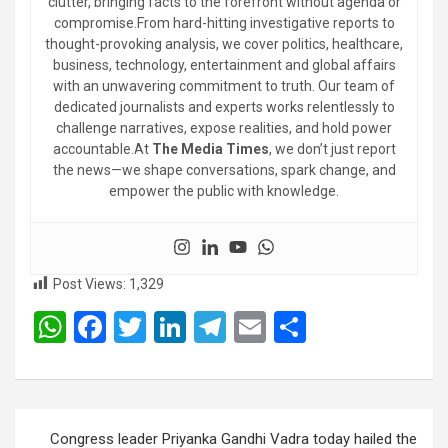
clutter, bringing facts to the forefront without agenda or
compromise.From hard-hitting investigative reports to
thought-provoking analysis, we cover politics, healthcare,
business, technology, entertainment and global affairs
with an unwavering commitment to truth. Our team of
dedicated journalists and experts works relentlessly to
challenge narratives, expose realities, and hold power
accountable.At
The Media Times
, we don’t just report
the news—we shape conversations, spark change, and
empower the public with knowledge.
Post Views:
1,329
W
F
T
Li
T
E
S
h
a
wi
n
el
m
h
at
ce
tt
ke
e
ail
ar
s
b
er
dI
gr
e
Post
Congress leader Priyanka Gandhi Vadra today hailed the