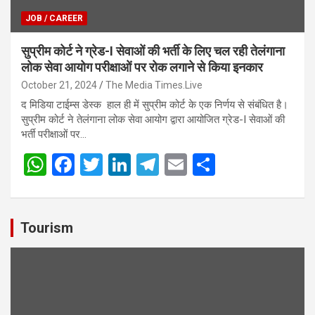
JOB / CAREER
सुप्रीम कोर्ट ने ग्रेड-I सेवाओं की भर्ती के लिए चल रही तेलंगाना
लोक सेवा आयोग परीक्षाओं पर रोक लगाने से किया इनकार
October 21, 2024
The Media Times.Live
द मिडिया टाईम्स डेस्क हाल ही में सुप्रीम कोर्ट के एक निर्णय से संबंधित है।
सुप्रीम कोर्ट ने तेलंगाना लोक सेवा आयोग द्वारा आयोजित ग्रेड-I सेवाओं की
भर्ती परीक्षाओं पर…
W
F
T
Li
T
E
S
h
a
wi
n
el
m
h
at
ce
tt
ke
e
ail
ar
s
b
er
dI
gr
e
Tourism
A
o
n
a
p
o
m
p
k