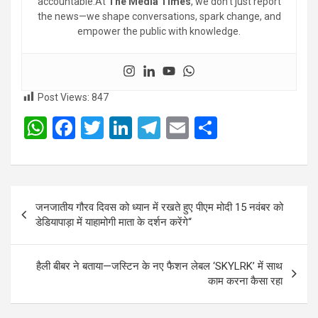
accountable.At
The Media Times
, we don’t just report
the news—we shape conversations, spark change, and
empower the public with knowledge.
Post Views:
847
W
F
T
Li
T
E
S
h
a
wi
n
el
m
h
at
ce
tt
ke
e
ail
ar
s
b
er
dI
gr
e
Post
जनजातीय गौरव दिवस को ध्यान में रखते हुए पीएम मोदी 15 नवंबर को
A
o
n
a
navigation
डेडियापाड़ा में याहामोगी माता के दर्शन करेंगे“
p
o
m
p
k
हैली बीबर ने बताया—जस्टिन के नए फैशन लेबल ‘SKYLRK’ में साथ
काम करना कैसा रहा