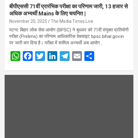
बीपीएससी 71वीं प्रारंभिक परीक्षा का परिणाम जारी, 13 हजार से
अधिक अभ्यर्थी Mains के लिए चयनित |
November 20, 2025
The Media Times.Live
पटना: बिहार लोक सेवा आयोग (BPSC) ने बुधवार को 71वीं संयुक्त प्रतियोगी
परीक्षा (Prelims) का परिणाम आधिकारिक वेबसाइट bpsc.bihar.gov.in
पर जारी कर दिया है। परीक्षा में शामिल अभ्यर्थी अब आयोग…
W
F
T
Li
T
E
S
h
a
wi
n
el
m
h
at
ce
tt
ke
e
ail
ar
s
b
er
dI
gr
e
A
o
n
a
p
o
m
p
k